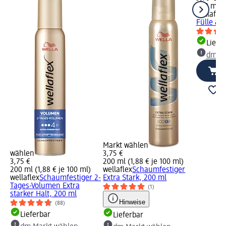
200 ml (1
wellaflex
Fülle & S
Liefe
dm Ma
Markt wählen
wählen
3,75 €
3,75 €
200 ml (1,88 € je 100 ml)
200 ml (1,88 € je 100 ml)
wellaflex
Schaumfestiger
wellaflex
Schaumfestiger 2-
Extra Stark, 200 ml
Tages-Volumen Extra
(1)
starker Halt, 200 ml
Hinweise
(88)
Lieferbar
Lieferbar