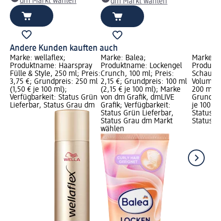
dm Markt wählen
dm Markt wählen
Andere Kunden kauften auch
Marke: wellaflex;
Marke: Balea;
Marke: w
Produktname: Haarspray
Produktname: Lockengel
Produkt
Fülle & Style, 250 ml; Preis:
Crunch, 100 ml; Preis:
Schaumfe
3,75 €; Grundpreis: 250 ml
2,15 €; Grundpreis: 100 ml
Volumen 
(1,50 € je 100 ml);
(2,15 € je 100 ml); Marke
200 ml; P
Verfügbarkeit: Status Grün
von dm Grafik, dmLIVE
Grundpre
Lieferbar, Status Grau dm
Grafik; Verfügbarkeit:
je 100 ml
Status Grün Lieferbar,
Status G
Status Grau dm Markt
Status G
wählen