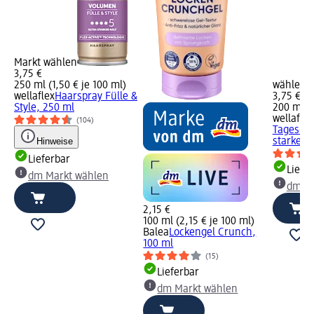
Markt wählen
3,75 €
250 ml (1,50 € je 100 ml)
wählen
wellaflex
Haarspray Fülle &
3,75 €
Style, 250 ml
200 ml (1
wellaflex
(104)
Tages-Vo
Hinweise
starker 
Lieferbar
Liefe
dm Markt wählen
dm Ma
2,15 €
100 ml (2,15 € je 100 ml)
Balea
Lockengel Crunch,
100 ml
(15)
Lieferbar
dm Markt wählen