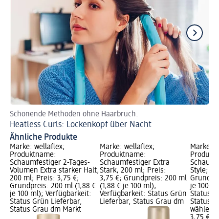
Schonende Methoden ohne Haarbruch.
Pf
Heatless Curls: Lockenkopf über Nacht
Lo
Ähnliche Produkte
Marke: wellaflex;
Marke: wellaflex;
Marke: w
Produktname:
Produktname:
Produkt
Schaumfestiger 2-Tages-
Schaumfestiger Extra
Schaumfe
Volumen Extra starker Halt,
Stark, 200 ml; Preis:
Style; Pr
200 ml; Preis: 3,75 €;
3,75 €; Grundpreis: 200 ml
Grundpre
Grundpreis: 200 ml (1,88 €
(1,88 € je 100 ml);
je 100 ml
je 100 ml); Verfügbarkeit:
Verfügbarkeit: Status Grün
Status G
Status Grün Lieferbar,
Lieferbar, Status Grau dm
Status G
Status Grau dm Markt
wählen
3,75 €