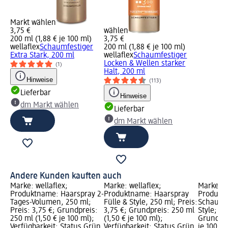
Markt wählen
3,75 €
wählen
200 ml (1,88 € je 100 ml)
3,75 €
wellaflex
Schaumfestiger
200 ml (1,88 € je 100 ml)
Extra Stark, 200 ml
wellaflex
Schaumfestiger
Locken & Wellen starker
(1)
Halt, 200 ml
Hinweise
(113)
Lieferbar
Hinweise
dm Markt wählen
Lieferbar
dm Markt wählen
Andere Kunden kauften auch
Marke: wellaflex;
Marke: wellaflex;
Marke: w
Produktname: Haarspray 2-
Produktname: Haarspray
Produkt
Tages-Volumen, 250 ml;
Fülle & Style, 250 ml; Preis:
Schaumfe
Preis: 3,75 €; Grundpreis:
3,75 €; Grundpreis: 250 ml
Style; Pr
250 ml (1,50 € je 100 ml);
(1,50 € je 100 ml);
Grundpre
Verfügbarkeit: Status Grün
Verfügbarkeit: Status Grün
je 100 ml