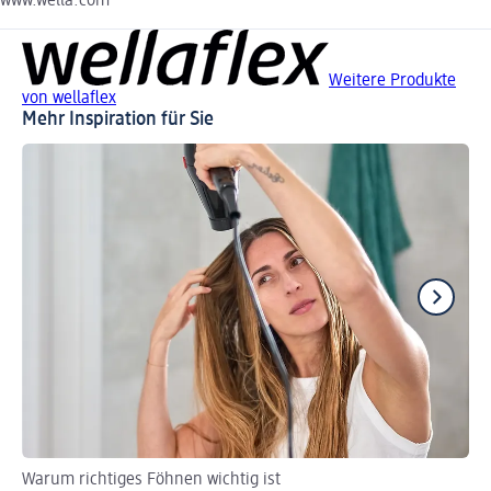
www.wella.com
Weitere Produkte
von wellaflex
Mehr Inspiration für Sie
Warum richtiges Föhnen wichtig ist
Sch