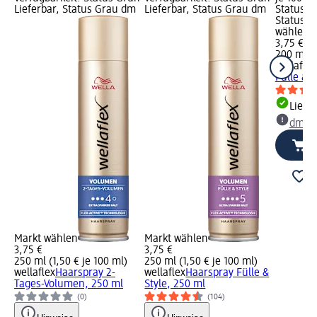
Lieferbar, Status Grau dm
Lieferbar, Status Grau dm
Status G
Status G
wählen
3,75 €
200 ml (1
wellaflex
Fülle & S
Liefe
dm Ma
Markt wählen
Markt wählen
3,75 €
3,75 €
250 ml (1,50 € je 100 ml)
250 ml (1,50 € je 100 ml)
wellaflex
Haarspray 2-
wellaflex
Haarspray Fülle &
Tages-Volumen, 250 ml
Style, 250 ml
(0)
(104)