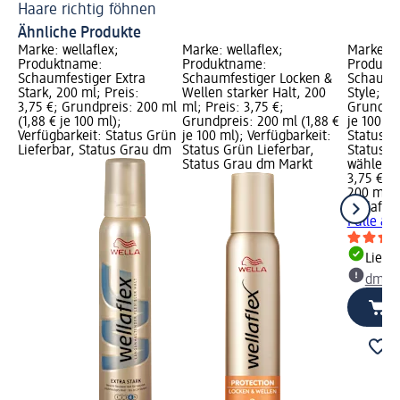
Haare richtig föhnen
Sl
Ähnliche Produkte
Marke: wellaflex;
Marke: wellaflex;
Marke: w
Produktname:
Produktname:
Produkt
Schaumfestiger Extra
Schaumfestiger Locken &
Schaumfe
Stark, 200 ml; Preis:
Wellen starker Halt, 200
Style; Pr
3,75 €; Grundpreis: 200 ml
ml; Preis: 3,75 €;
Grundpre
(1,88 € je 100 ml);
Grundpreis: 200 ml (1,88 €
je 100 ml
Verfügbarkeit: Status Grün
je 100 ml); Verfügbarkeit:
Status G
Lieferbar, Status Grau dm
Status Grün Lieferbar,
Status G
Status Grau dm Markt
wählen
3,75 €
200 ml (1
wellaflex
Fülle & S
Liefe
dm Ma