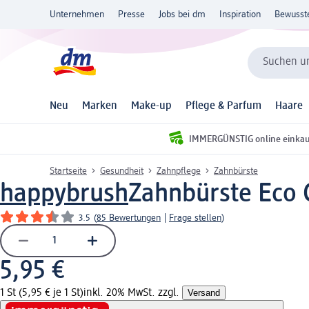
Unternehmen
Presse
Jobs bei dm
Inspiration
Bewusst
Suchen un
Neu
Marken
Make-up
Pflege & Parfum
Haare
IMMERGÜNSTIG online einka
Startseite
Gesundheit
Zahnpflege
Zahnbürste
happybrush
Zahnbürste Eco 
3.5
(
85 Bewertungen
|
Frage stellen
)
5,95 €
1 St (5,95 € je 1 St)
inkl. 20% MwSt. zzgl.
Versand