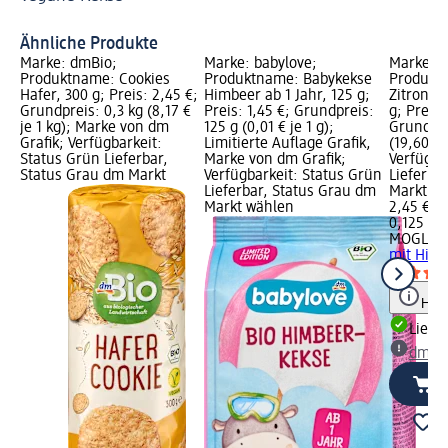
Fü
Ähnliche Produkte
Marke: dmBio;
Marke: babylove;
Marke: 
Produktname: Cookies
Produktname: Babykekse
Produkt
Hafer, 300 g; Preis: 2,45 €;
Himbeer ab 1 Jahr, 125 g;
Zitrone 
Grundpreis: 0,3 kg (8,17 €
Preis: 1,45 €; Grundpreis:
g; Preis:
je 1 kg); Marke von dm
125 g (0,01 € je 1 g);
Grundpre
Grafik; Verfügbarkeit:
Limitierte Auflage Grafik,
(19,60 € 
Status Grün Lieferbar,
Marke von dm Grafik;
Verfügba
Status Grau dm Markt
Verfügbarkeit: Status Grün
Lieferba
Lieferbar, Status Grau dm
Markt w
Markt wählen
2,45 €
0,125 kg 
MOGLi
Ki
mit Himb
Hinw
Liefe
dm Ma