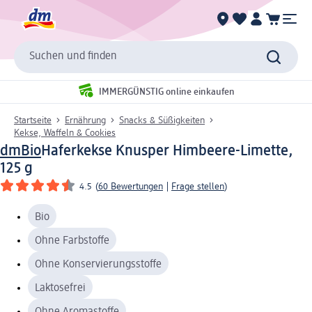
Suchen und finden
IMMERGÜNSTIG online einkaufen
Startseite
Ernährung
Snacks & Süßigkeiten
Kekse, Waffeln & Cookies
dmBio
Haferkekse Knusper Himbeere-Limette,
125 g
4.5
(
60 Bewertungen
|
Frage stellen
)
Bio
Ohne Farbstoffe
Ohne Konservierungsstoffe
Laktosefrei
Ohne Aromastoffe