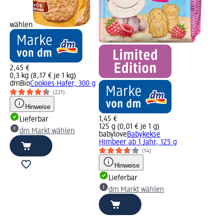
wählen
2,45 €
0,3 kg (8,17 € je 1 kg)
dmBio
Cookies Hafer, 300 g
(221)
Hinweise
1,45 €
Lieferbar
125 g (0,01 € je 1 g)
dm Markt wählen
babylove
Babykekse
Himbeer ab 1 Jahr, 125 g
(14)
Hinweise
Lieferbar
dm Markt wählen