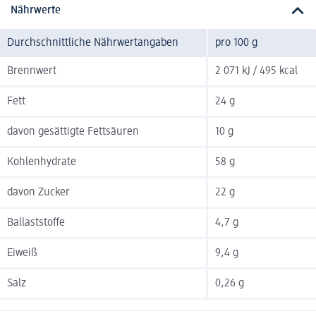
Nährwerte
Durchschnittliche Nährwertangaben
pro 100 g
Brennwert
2 071 kJ / 495 kcal
Fett
24 g
davon gesättigte Fettsäuren
10 g
Kohlenhydrate
58 g
davon Zucker
22 g
Ballaststoffe
4,7 g
Eiweiß
9,4 g
Salz
0,26 g