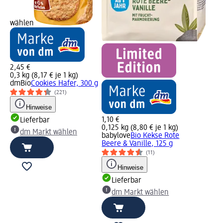
wählen
2,45 €
0,3 kg (8,17 € je 1 kg)
dmBio
Cookies Hafer, 300 g
(221)
Hinweise
1,10 €
Lieferbar
0,125 kg (8,80 € je 1 kg)
dm Markt wählen
babylove
Bio Kekse Rote
Beere & Vanille, 125 g
(11)
Hinweise
Lieferbar
dm Markt wählen