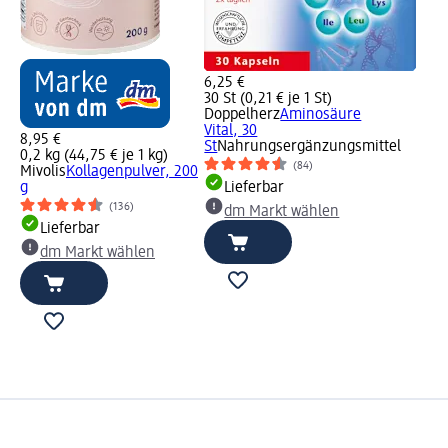
6,25 €
30 St (0,21 € je 1 St)
Doppelherz
Aminosäure
Vital, 30
8,95 €
St
Nahrungsergänzungsmittel
0,2 kg (44,75 € je 1 kg)
(84)
Mivolis
Kollagenpulver, 200
g
Lieferbar
(136)
dm Markt wählen
Lieferbar
dm Markt wählen