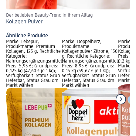
Der beliebten Beauty-Trend in Ihrem Alltag
Ent
Kollagen Pulver
Co
Ähnliche Produkte
Marke: Lebepur;
Marke: Doppelherz;
Marke: M
Produktname: Premium
Produktname:
Produkt
Kollagen, 125 g; Rechtliche
Kollagenpulver Zitrone, 150
Kollagen
Kategorie:
g; Rechtliche Kategorie:
Preis: 8
Nahrungsergänzungsmittel;
Nahrungsergänzungsmittel;
0,2 kg (4
Preis: 5,95 €; Grundpreis:
Preis: 8,95 €; Grundpreis:
Marke vo
0,125 kg (47,60 € je 1 kg);
0,15 kg (59,67 € je 1 kg);
Verfügba
Verfügbarkeit: Status Grün
Verfügbarkeit: Status Grün
Lieferba
Lieferbar, Status Grau dm
Lieferbar, Status Grau dm
Markt w
Markt wählen
Markt wählen