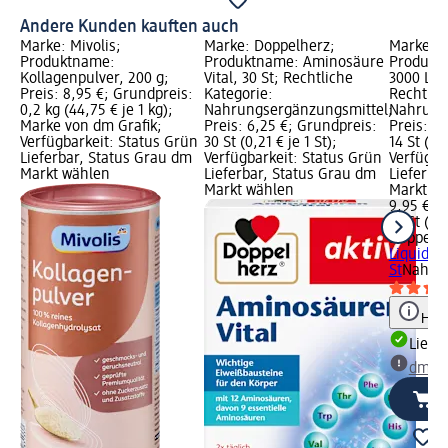
Andere Kunden kauften auch
Marke: Mivolis;
Marke: Doppelherz;
Marke: D
Produktname:
Produktname: Aminosäure
Produkt
Kollagenpulver, 200 g;
Vital, 30 St; Rechtliche
3000 Liqu
Preis: 8,95 €; Grundpreis:
Kategorie:
Rechtlic
0,2 kg (44,75 € je 1 kg);
Nahrungsergänzungsmittel;
Nahrung
Marke von dm Grafik;
Preis: 6,25 €; Grundpreis:
Preis: 9
Verfügbarkeit: Status Grün
30 St (0,21 € je 1 St);
14 St (0,7
Lieferbar, Status Grau dm
Verfügbarkeit: Status Grün
Verfügba
Markt wählen
Lieferbar, Status Grau dm
Lieferba
Markt wählen
Markt w
9,95 €
14 St (0,7
Doppelh
Liquid, 1
St
Nahrun
Hinw
Liefe
dm Ma