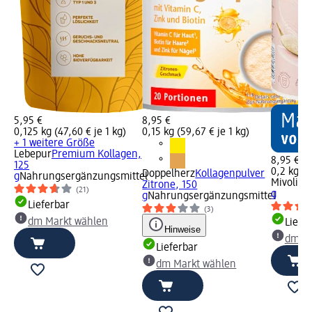
5,95 €
8,95 €
0,125 kg (47,60 € je 1 kg)
0,15 kg (59,67 € je 1 kg)
+ 1 weitere Größe
Lebepur
Premium Kollagen,
8,95 €
125
0,2 kg (4
Doppelherz
Kollagenpulver
g
Nahrungsergänzungsmittel
Mivolis
K
Zitrone, 150
(21)
g
g
Nahrungsergänzungsmittel
Lieferbar
(3)
dm Markt wählen
Liefe
Hinweise
dm Ma
Lieferbar
dm Markt wählen