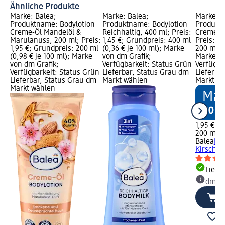
Ähnliche Produkte
Marke: Balea;
Marke: Balea;
Marke: B
Produktname: Bodylotion
Produktname: Bodylotion
Produktn
Creme-Öl Mandelöl &
Reichhaltig, 400 ml; Preis:
Creme-Öl
Marulanuss, 200 ml; Preis:
1,45 €; Grundpreis: 400 ml
Preis: 1,
1,95 €; Grundpreis: 200 ml
(0,36 € je 100 ml); Marke
200 ml (0
(0,98 € je 100 ml); Marke
von dm Grafik;
Marke vo
von dm Grafik;
Verfügbarkeit: Status Grün
Verfügba
Verfügbarkeit: Status Grün
Lieferbar, Status Grau dm
Lieferba
Lieferbar, Status Grau dm
Markt wählen
Markt w
Markt wählen
1,95 €
200 ml (0
Balea
Bod
Kirsche,
Liefe
dm Ma