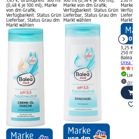
1,45 €; Grundpreis: 300 ml
300 ml (0,38 € je 100 ml);
250 ml (1
(0,48 € je 100 ml); Marke
Marke von dm Grafik;
Marke vo
von dm Grafik;
Verfügbarkeit: Status Grün
Verfügba
Verfügbarkeit: Status Grün
Lieferbar, Status Grau dm
Lieferba
Lieferbar, Status Grau dm
Markt wählen
Markt w
Markt wählen
3,25 €
250 ml (1
Balea m
Urea 15%
Liefe
dm Ma