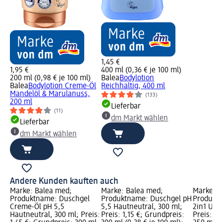
1,45 €
1,95 €
400 ml (0,36 € je 100 ml)
200 ml (0,98 € je 100 ml)
Balea
Bodylotion
Balea
Bodylotion Creme-Öl
Reichhaltig, 400 ml
Mandelöl & Marulanuss,
(133)
200 ml
Lieferbar
(11)
dm Markt wählen
Lieferbar
dm Markt wählen
Andere Kunden kauften auch
Marke: Balea med;
Marke: Balea med;
Marke: B
Produktname: Duschgel
Produktname: Duschgel pH
Produktn
Creme-Öl pH 5,5
5,5 Hautneutral, 300 ml;
2in1 Ure
Hautneutral, 300 ml; Preis:
Preis: 1,15 €; Grundpreis:
Preis: 3