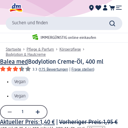
Suchen und finden
IMMERGÜNSTIG online einkaufen
Startseite
Pflege & Parfum
Körperpflege
Bodylotion & Hautcreme
Balea med
Bodylotion Creme-Öl, 400 ml
3.3
(
175 Bewertungen
|
Frage stellen
)
Vegan
Vegan
Aktueller Preis:
1,40 €
|
Vorheriger Preis:
1,95 €