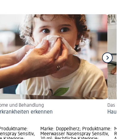
ome und Behandlung
Das hilft gege
rkrankheiten erkennen
Hausstauballe
 Produktname:
Marke: Doppelherz; Produktname:
Marke: tete
nspray Sensitiv,
Meerwasser Nasenspray Sensitiv,
Rhinolind N