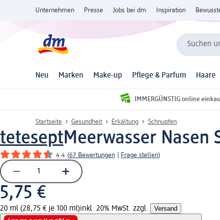
Unternehmen
Presse
Jobs bei dm
Inspiration
Bewusst
Suchen un
Neu
Marken
Make-up
Pflege & Parfum
Haare
IMMERGÜNSTIG online einka
Startseite
Gesundheit
Erkältung
Schnupfen
tetesept
Meerwasser Nasen S
4.4
(
67 Bewertungen
|
Frage stellen
)
5,75 €
20 ml (28,75 € je 100 ml)
inkl. 20% MwSt. zzgl.
Versand