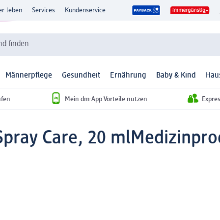
er leben
Services
Kundenservice
d finden
Männerpflege
Gesundheit
Ernährung
Baby & Kind
Hau
ufen
Mein dm-App Vorteile nutzen
Expre
pray Care, 20 ml
Medizinpro