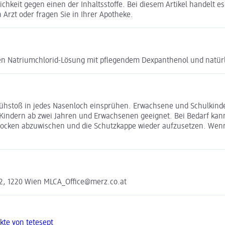
chkeit gegen einen der Inhaltsstoffe. Bei diesem Artikel handelt 
 Arzt oder fragen Sie in Ihrer Apotheke.
igen Natriumchlorid-Lösung mit pflegendem Dexpanthenol und natü
rühstoß in jedes Nasenloch einsprühen. Erwachsene und Schulkind
i Kindern ab zwei Jahren und Erwachsenen geeignet. Bei Bedarf k
trocken abzuwischen und die Schutzkappe wieder aufzusetzen. We
2, 1220 Wien MLCA_Office@merz.co.at
kte von tetesept