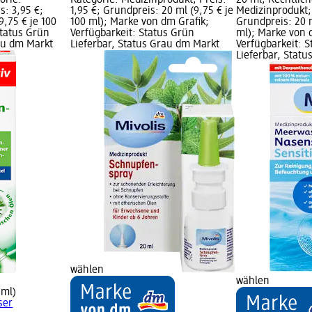
orie:
Kategorie: Medizinprodukt; Preis:
20 ml; Rechtlich
s: 3,95 €;
1,95 €; Grundpreis: 20 ml (9,75 € je
Medizinprodukt; 
9,75 € je 100
100 ml); Marke von dm Grafik;
Grundpreis: 20 m
Status Grün
Verfügbarkeit: Status Grün
ml); Marke von 
rau dm Markt
Lieferbar, Status Grau dm Markt
Verfügbarkeit: 
Lieferbar, Stat
wählen
wählen
 ml)
ser