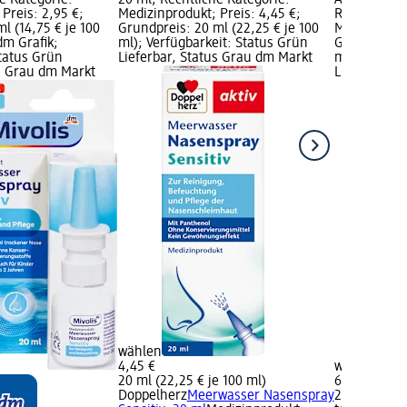
e Kategorie:
20 ml; Rechtliche Kategorie:
Abschwellen
Preis: 2,95 €;
Medizinprodukt; Preis: 4,45 €;
Rechtliche 
l (14,75 € je 100
Grundpreis: 20 ml (22,25 € je 100
Medizinprod
dm Grafik;
ml); Verfügbarkeit: Status Grün
Grundpreis: 
Status Grün
Lieferbar, Status Grau dm Markt
ml); Verfüg
us Grau dm Markt
Lieferbar, 
wählen
4,45 €
wählen
20 ml (22,25 € je 100 ml)
6,95 €
Doppelherz
Meerwasser Nasenspray
20 ml (34,75