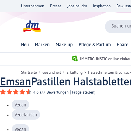
Unternehmen
Presse
Jobs bei dm
Inspiration
Bewusst
Suchen un
Neu
Marken
Make-up
Pflege & Parfum
Haare
IMMERGÜNSTIG online einka
Startseite
Gesundheit
Erkältung
Halsschmerzen & Schluc
Emsan
Pastillen Halstablett
4.6
(
77 Bewertungen
|
Frage stellen
)
Vegan
Vegetarisch
Vegan