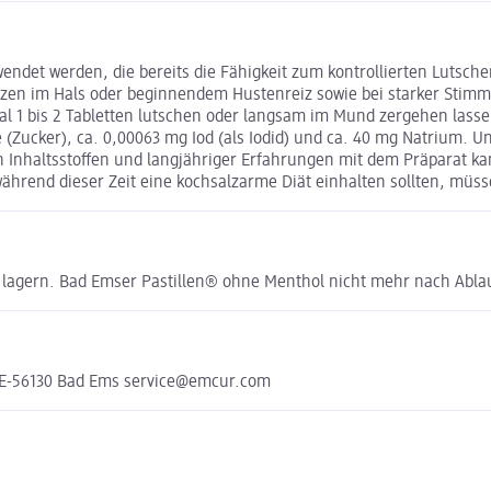
det werden, die bereits die Fähigkeit zum kontrollierten Lutschen
zen im Hals oder beginnendem Hustenreiz sowie bei starker Stimmb
mal 1 bis 2 Tabletten lutschen oder langsam im Mund zergehen lass
se (Zucker), ca. 0,00063 mg Iod (als Iodid) und ca. 40 mg Natriu
 den Inhaltsstoffen und langjähriger Erfahrungen mit dem Präparat
 während dieser Zeit eine kochsalzarme Diät einhalten sollten, müs
ng lagern. Bad Emser Pastillen® ohne Menthol nicht mehr nach Abl
DE-56130 Bad Ems service@emcur.com