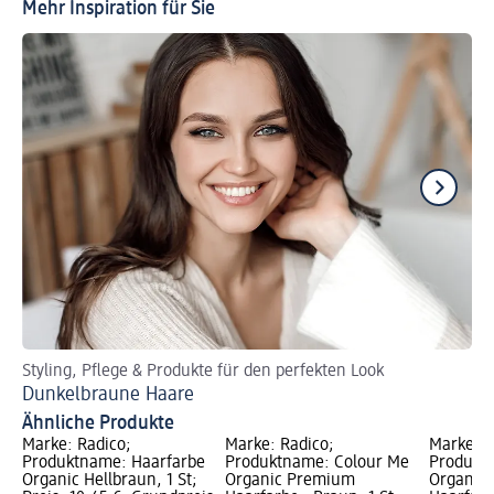
Mehr Inspiration für Sie
Styling, Pflege & Produkte für den perfekten Look
Un
Dunkelbraune Haare
Gr
Ähnliche Produkte
Marke: Radico;
Marke: Radico;
Marke: R
Produktname: Haarfarbe
Produktname: Colour Me
Produkt
Organic Hellbraun, 1 St;
Organic Premium
Organic