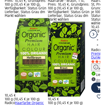
Preis: 10,45 €; Grundpreis:
Haarfarbe - Braun, 1 St;
Haarfarb
100 g (10,45 € je 100 g);
Preis: 10,45 €; Grundpreis:
St; Preis
Verfügbarkeit: Status Grün
100 g (10,45 € je 100 g);
Grundpre
Lieferbar, Status Grau dm
Verfügbarkeit: Status Grün
je 100 g)
Markt wählen
Lieferbar, Status Grau dm
Status G
Markt wählen
Status G
wählen
10,45 €
100 g (10
Radico
Co
Premium
Dunkelbr
Hinw
Liefe
dm Ma
10,45 €
100 g (10,45 € je 100 g)
10,45 €
Radico
Haarfarbe Organic
100 g (10,45 € je 100 g)