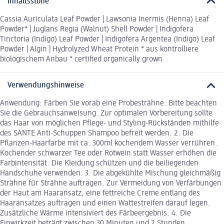
Inhaltsstoffe
Cassia Auriculata Leaf Powder | Lawsonia Inermis (Henna) Leaf
Powder* | Juglans Regia (Walnut) Shell Powder | Indigofera
Tinctoria (Indigo) Leaf Powder | Indigofera Argentea (Indigo) Leaf
Powder | Algin | Hydrolyzed Wheat Protein * aus kontrolliere
biologischem Anbau * certified organically grown
Verwendungshinweise
Anwendung: Färben Sie vorab eine Probesträhne. Bitte beachten
Sie die Gebrauchsanweisung. Zur optimalen Vorbereitung sollte
das Haar von möglichen Pflege- und Styling-Rückständen mithilfe
des SANTE Anti-Schuppen Shampoo befreit werden. 2. Die
Pflanzen-Haarfarbe mit ca. 300ml kochendem Wasser verrühren.
Kochender schwarzer Tee oder Rotwein statt Wasser erhöhen die
Farbintensität. Die Kleidung schützen und die beiliegenden
Handschuhe verwenden. 3. Die abgekühlte Mischung gleichmäßig
Strähne für Strähne auftragen. Zur Vermeidung von Verfärbungen
der Haut am Haaransatz, eine fettreiche Creme entlang des
Haaransatzes auftragen und einen Wattestreifen darauf legen.
Zusätzliche Wärme intensiviert des Färbeergebnis. 4. Die
Einwirkzeit beträgt zwischen 30 Minuten und 2 Stunden.