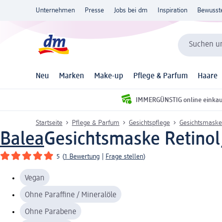
Unternehmen
Presse
Jobs bei dm
Inspiration
Bewusst
Suchen un
Neu
Marken
Make-up
Pflege & Parfum
Haare
IMMERGÜNSTIG online einka
Startseite
Pflege & Parfum
Gesichtspflege
Gesichtsmaske
Balea
Gesichtsmaske Retinol
5
(
1 Bewertung
|
Frage stellen
)
Vegan
Ohne Paraffine / Mineralöle
Ohne Parabene