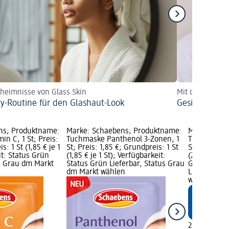
heimnisse von Glass Skin
Mit diesen Pfl
y-Routine für den Glashaut-Look
Gesichtsmask
ns; Produktname:
Marke: Schaebens; Produktname:
Marke: Bal
n C, 1 St; Preis:
Tuchmaske Panthenol 3-Zonen, 1
Tuchmaske G
s: 1 St (1,85 € je 1
St; Preis: 1,85 €; Grundpreis: 1 St
St; Preis: 2
it: Status Grün
(1,85 € je 1 St); Verfügbarkeit:
(2,95 € je 1
us Grau dm Markt
Status Grün Lieferbar, Status Grau
Grafik; Verf
dm Markt wählen
Lieferbar, 
wählen
2,95 €