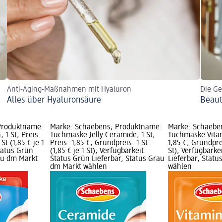
Anti-Aging-Maßnahmen mit Hyaluron
Die Ge
Alles über Hyaluronsäure
Beaut
Produktname:
Marke: Schaebens; Produktname:
Marke: Schaebe
1 St; Preis:
Tuchmaske Jelly Ceramide, 1 St;
Tuchmaske Vitami
St (1,85 € je 1
Preis: 1,85 €; Grundpreis: 1 St
1,85 €; Grundprei
Status Grün
(1,85 € je 1 St); Verfügbarkeit:
St); Verfügbarke
rau dm Markt
Status Grün Lieferbar, Status Grau
Lieferbar, Stat
dm Markt wählen
wählen