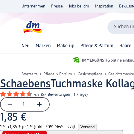
Unternehmen
Presse
Jobs bei dm
Inspiration
Bewusst
Suchen un
Neu
Marken
Make-up
Pflege & Parfum
Haare
IMMERGÜNSTIG online einka
Startseite
Pflege & Parfum
Gesichtspflege
Gesichtsmaske
Schaebens
Tuchmaske Kollag
4.5
(
57 Bewertungen
|
1 Frage
)
1,85 €
1 St (1,85 € je 1 St)
inkl. 20% MwSt. zzgl.
Versand