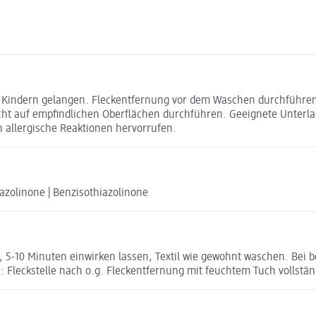
on Kindern gelangen. Fleckentfernung vor dem Waschen durchführen
cht auf empfindlichen Oberflächen durchführen. Geeignete Unterlag
ann allergische Reaktionen hervorrufen.
azolinone | Benzisothiazolinone
 5-10 Minuten einwirken lassen, Textil wie gewohnt waschen. Bei b
n: Fleckstelle nach o.g. Fleckentfernung mit feuchtem Tuch vollstä