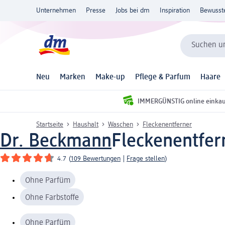
Unternehmen
Presse
Jobs bei dm
Inspiration
Bewusst
Suchen un
Neu
Marken
Make-up
Pflege & Parfum
Haare
IMMERGÜNSTIG online einka
Startseite
Haushalt
Waschen
Fleckenentferner
Dr. Beckmann
Fleckenentfern
4.7
(
109 Bewertungen
|
Frage stellen
)
Ohne Parfüm
Ohne Farbstoffe
Ohne Parfüm