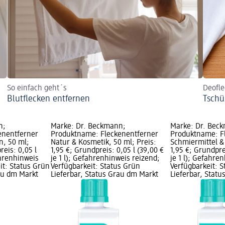
So einfach geht´s
Deofle
Blutflecken entfernen
Tschü
n;
Marke: Dr. Beckmann;
Marke: Dr. Bec
enentferner
Produktname: Fleckenentferner
Produktname: F
n, 50 ml;
Natur & Kosmetik, 50 ml; Preis:
Schmiermittel & 
reis: 0,05 l
1,95 €; Grundpreis: 0,05 l (39,00 €
1,95 €; Grundpre
ahrenhinweis
je 1 l); Gefahrenhinweis reizend;
je 1 l); Gefahre
it: Status Grün
Verfügbarkeit: Status Grün
Verfügbarkeit: 
rau dm Markt
Lieferbar, Status Grau dm Markt
Lieferbar, Stat