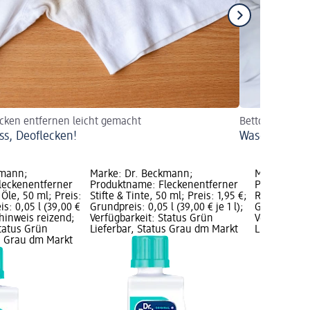
cken entfernen leicht gemacht
Bettdecke wasc
ss, Deoflecken!
Waschen und p
kmann;
Marke: Dr. Beckmann;
Marke: Dr.
leckenentferner
Produktname: Fleckenentferner
Produktnam
Öle, 50 ml; Preis:
Stifte & Tinte, 50 ml; Preis: 1,95 €;
Rost & Deo, 
is: 0,05 l (39,00 €
Grundpreis: 0,05 l (39,00 € je 1 l);
Grundpreis: 
nhinweis reizend;
Verfügbarkeit: Status Grün
Verfügbarke
Status Grün
Lieferbar, Status Grau dm Markt
Lieferbar, 
us Grau dm Markt