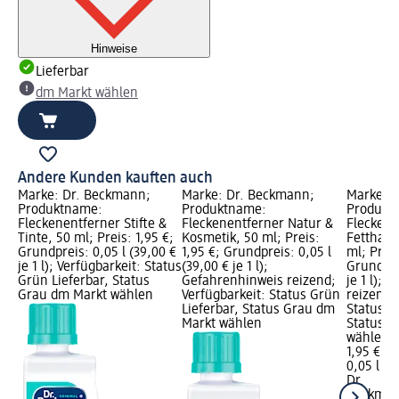
Hinweise
Lieferbar
dm Markt wählen
Andere Kunden kauften auch
Marke: Dr. Beckmann;
Marke: Dr. Beckmann;
Marke: 
Produktname:
Produktname:
Produkt
Fleckenentferner Stifte &
Fleckenentferner Natur &
Fleckene
Tinte, 50 ml; Preis: 1,95 €;
Kosmetik, 50 ml; Preis:
Fetthalt
Grundpreis: 0,05 l (39,00 €
1,95 €; Grundpreis: 0,05 l
ml; Preis
je 1 l); Verfügbarkeit: Status
(39,00 € je 1 l);
Grundpre
Grün Lieferbar, Status
Gefahrenhinweis reizend;
je 1 l); 
Grau dm Markt wählen
Verfügbarkeit: Status Grün
reizend;
Lieferbar, Status Grau dm
Status G
Markt wählen
Status G
wählen
1,95 €
0,05 l (39
Dr.
Beckma