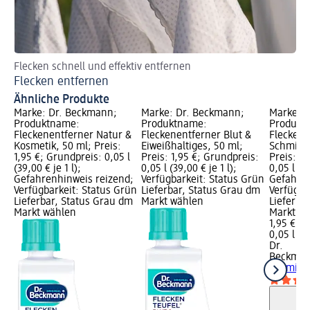
Flecken schnell und effektiv entfernen
De
Flecken entfernen
Ts
Ähnliche Produkte
Marke: Dr. Beckmann;
Marke: Dr. Beckmann;
Marke: 
Produktname:
Produktname:
Produkt
Fleckenentferner Natur &
Fleckenentferner Blut &
Fleckene
Kosmetik, 50 ml; Preis:
Eiweißhaltiges, 50 ml;
Schmierm
1,95 €; Grundpreis: 0,05 l
Preis: 1,95 €; Grundpreis:
Preis: 1,
(39,00 € je 1 l);
0,05 l (39,00 € je 1 l);
0,05 l (39
Gefahrenhinweis reizend;
Verfügbarkeit: Status Grün
Gefahren
Verfügbarkeit: Status Grün
Lieferbar, Status Grau dm
Verfügba
Lieferbar, Status Grau dm
Markt wählen
Lieferba
Markt wählen
Markt w
1,95 €
0,05 l (39
Dr.
Beckma
Schmierm