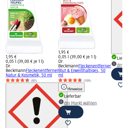
1,95 €
1,95 €
0,05 l (39,00 € je 1 l)
Liefe
0,05 l (39,00 € je 1 l)
Dr.
dm Ma
Dr.
Beckmann
Fleckenentferner
Beckmann
Fleckenentferner
Blut & Eiweißhaltiges, 50
Natur & Kosmetik, 50 ml
ml
(83)
(109)
Hinweise
Lieferbar
dm Markt wählen