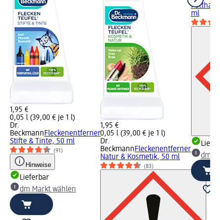
Fetthalt
ml
1,95 €
0,05 l (39,00 € je 1 l)
Dr.
1,95 €
Beckmann
Fleckenentferner
0,05 l (39,00 € je 1 l)
Stifte & Tinte, 50 ml
Dr.
Liefe
Beckmann
Fleckenentferner
(91)
dm Ma
Natur & Kosmetik, 50 ml
Hinweise
(83)
Lieferbar
dm Markt wählen