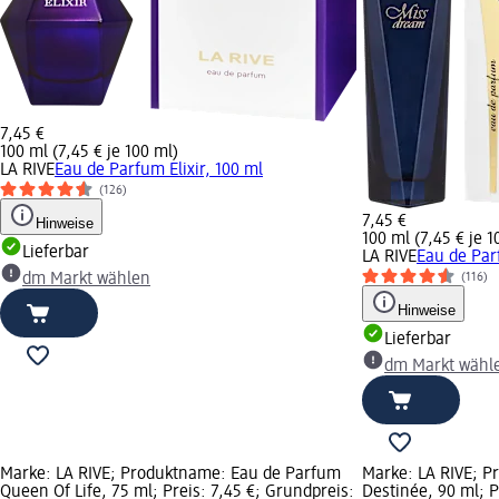
7,45 €
100 ml (7,45 € je 100 ml)
LA RIVE
Eau de Parfum Elixir, 100 ml
(126)
7,45 €
Hinweise
100 ml (7,45 € je 1
Lieferbar
LA RIVE
Eau de Par
dm Markt wählen
(116)
Hinweise
Lieferbar
dm Markt wähl
Marke: LA RIVE; Produktname: Eau de Parfum
Marke: LA RIVE; 
Queen Of Life, 75 ml; Preis: 7,45 €; Grundpreis:
Destinée, 90 ml; P