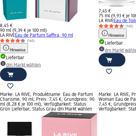
7,45 €
75 ml (9,93 € je 10
LA RIVE
Eau de Toil
8,45 €
(145)
90 ml (9,39 € je 100 ml)
LA RIVE
Eau de Parfum Saffira, 90 ml
Hinweise
(145)
Lieferbar
Hinweise
dm Markt wähl
Lieferbar
dm Markt wählen
Marke: LA RIVE; Produktname: Eau de Parfum
Marke: LA RIVE; P
Charisme, 90 ml; Preis: 7,45 €; Grundpreis: 90
Woman Eau de Parf
ml (8,28 € je 100 ml); Verfügbarkeit: Status
7,45 €; Grundpreis
Grün Lieferbar, Status Grau dm Markt wählen
Verfügbarkeit: Sta