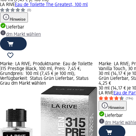
LA RIVE
Eau de Toilette The Greatest, 100 ml
(0)
Hinweise
Lieferbar
dm Markt wählen
Marke: LA RIVE; Produktname: Eau de Toilette
Marke: LA RIVE; 
315 Prestige Black, 100 ml; Preis: 7,45 €;
Vanilla Touch, 30 
Grundpreis: 100 ml (7,45 € je 100 ml);
30 ml (14,17 € je 1
Verfügbarkeit: Status Grün Lieferbar, Status
Grün Lieferbar, S
Grau dm Markt wählen
4,25 €
30 ml (14,17 € je 1
LA RIVE
Eau de Par
(194)
Hinweise
Lieferbar
dm Markt wähl