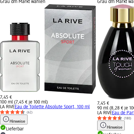
Grau dm Markt wählen
Grau dm Markt wä
7,45 €
100 ml (7,45 € je 100 ml)
7,45 €
LA RIVE
Eau de Toilette Absolute Sport, 100 ml
90 ml (8,28 € je 10
LA RIVE
Eau de Pa
(62)
(180)
Hinweise
Hinweise
Lieferbar