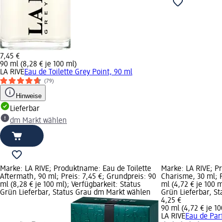
7,45 €
90 ml (8,28 € je 100 ml)
LA RIVE
Eau de Toilette Grey Point, 90 ml
(79)
Hinweise
Lieferbar
dm Markt wählen
Marke: LA RIVE; Produktname: Eau de Toilette
Marke: LA RIVE; 
Aftermath, 90 ml; Preis: 7,45 €; Grundpreis: 90
Charisme, 30 ml; P
ml (8,28 € je 100 ml); Verfügbarkeit: Status
ml (4,72 € je 100 m
Grün Lieferbar, Status Grau dm Markt wählen
Grün Lieferbar, S
4,25 €
90 ml (4,72 € je 10
LA RIVE
Eau de Par