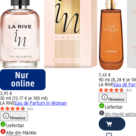
7,45 €
90 ml (8,28 € je 10
LA RIVE
Eau de Par
(52)
3,95 €
30 ml (13,17 € je 100 ml)
Hinweise
LA RIVE
Eau de Parfum In Woman
Lieferbar
(62)
dm Markt wähl
Hinweise
Lieferbar
Alle dm Märkte