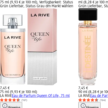
75 ml (9,93 € je 100 ml); Verfügbarkeit: Status
ml (8,28 € je 100 m
Grün Lieferbar, Status Grau dm Markt wählen
Grün Lieferbar, S
7,45 €
7,45 €
75 ml (9,93 € je 100 ml)
90 ml (8,28 € je 10
LA RIVE
Eau de Parfum Queen Of Life, 75 ml
LA RIVE
Eau de Par
(161)
(164)
Hinweise
Hinweise