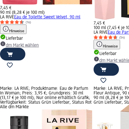
7,45 €
90 ml (8,28 € je 100 ml)
LA RIVE
Eau de Toilette Sweet Velvet, 90 ml
(16)
7,45 €
100 ml (7,45 € je 1
Hinweise
LA RIVE
Eau de Par
(54)
Lieferbar
dm Markt wählen
Hinweise
Lieferbar
dm Markt wähl
Marke: LA RIVE; Produktname: Eau de Parfum
Marke: LA RIVE; 
In Woman; Preis: 3,95 €; Grundpreis: 30 ml
Fleur Antique, 90 
(13,17 € je 100 ml); Nur online erhältlich Grafik;
90 ml (8,28 € je 10
Verfügbarkeit: Status Grün Lieferbar, Status Rot
Grün Lieferbar, S
Alle dm Märkte