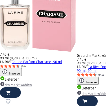
7,45 €
Grau dm Markt wä
90 ml (8,28 € je 100 ml)
7,45 €
LA RIVE
Eau de Parfum Charisme, 90 ml
90 ml (8,28 € je 10
(86)
LA RIVE
La Rive D
90 ml, 90 ml
Hinweise
(154)
Lieferbar
Hinweise
dm Markt wählen
Lieferbar
dm Markt wähl