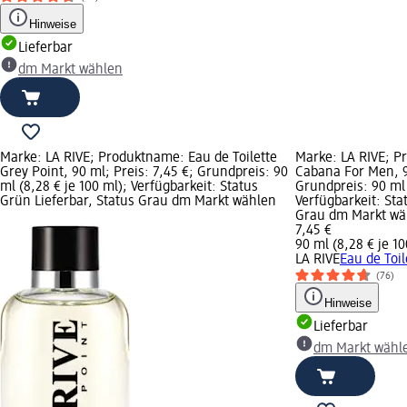
Hinweise
Lieferbar
dm Markt wählen
Marke: LA RIVE; Produktname: Eau de Toilette
Marke: LA RIVE; P
Grey Point, 90 ml; Preis: 7,45 €; Grundpreis: 90
Cabana For Men, 90
ml (8,28 € je 100 ml); Verfügbarkeit: Status
Grundpreis: 90 ml 
Grün Lieferbar, Status Grau dm Markt wählen
Verfügbarkeit: Sta
Grau dm Markt wä
7,45 €
90 ml (8,28 € je 10
LA RIVE
Eau de Toi
(76)
Hinweise
Lieferbar
dm Markt wähl