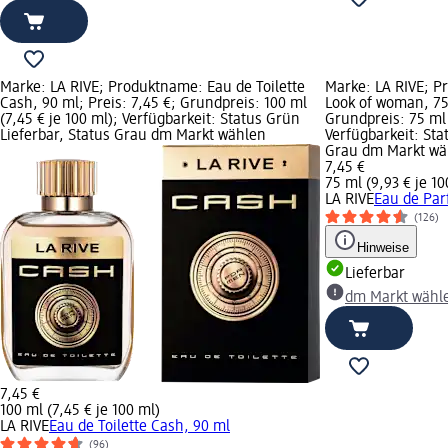
Marke: LA RIVE; Produktname: Eau de Toilette
Marke: LA RIVE; 
Cash, 90 ml; Preis: 7,45 €; Grundpreis: 100 ml
Look of woman, 75 
(7,45 € je 100 ml); Verfügbarkeit: Status Grün
Grundpreis: 75 ml 
Lieferbar, Status Grau dm Markt wählen
Verfügbarkeit: Sta
Grau dm Markt wä
7,45 €
75 ml (9,93 € je 10
LA RIVE
Eau de Par
(126)
Hinweise
Lieferbar
dm Markt wähl
7,45 €
100 ml (7,45 € je 100 ml)
LA RIVE
Eau de Toilette Cash, 90 ml
(96)