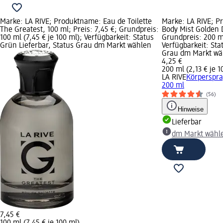
Marke: LA RIVE; Produktname: Eau de Toilette
Marke: LA RIVE; P
The Greatest, 100 ml; Preis: 7,45 €; Grundpreis:
Body Mist Golden 
100 ml (7,45 € je 100 ml); Verfügbarkeit: Status
Grundpreis: 200 ml
Grün Lieferbar, Status Grau dm Markt wählen
Verfügbarkeit: Sta
Grau dm Markt wä
4,25 €
200 ml (2,13 € je 1
LA RIVE
Körperspra
200 ml
(56)
Hinweise
Lieferbar
dm Markt wähl
7,45 €
100 ml (7,45 € je 100 ml)