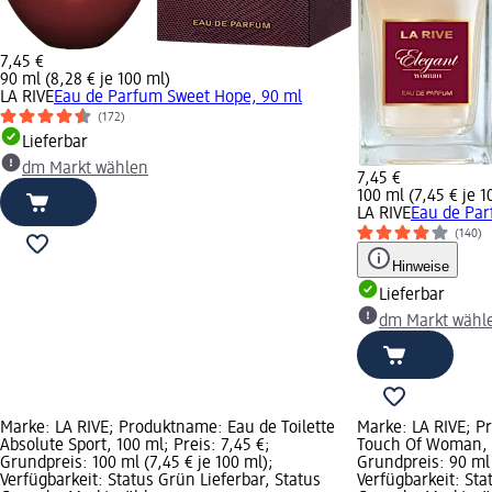
7,45 €
90 ml (8,28 € je 100 ml)
LA RIVE
Eau de Parfum Sweet Hope, 90 ml
(172)
Lieferbar
dm Markt wählen
7,45 €
100 ml (7,45 € je 1
LA RIVE
Eau de Pa
(140)
Hinweise
Lieferbar
dm Markt wähl
Marke: LA RIVE; Produktname: Eau de Toilette
Marke: LA RIVE; 
Absolute Sport, 100 ml; Preis: 7,45 €;
Touch Of Woman, 9
Grundpreis: 100 ml (7,45 € je 100 ml);
Grundpreis: 90 ml 
Verfügbarkeit: Status Grün Lieferbar, Status
Verfügbarkeit: Sta