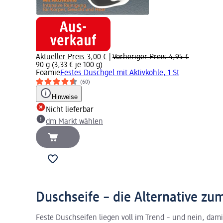
Aktueller Preis:
3,00 €
|
Vorheriger Preis:
4,95 €
90 g (3,33 € je 100 g)
Foamie
Festes Duschgel mit Aktivkohle, 1 St
(60)
Hinweise
Nicht lieferbar
dm Markt wählen
Duschseife – die Alternative zu
Feste Duschseifen liegen voll im Trend – und nein, dam