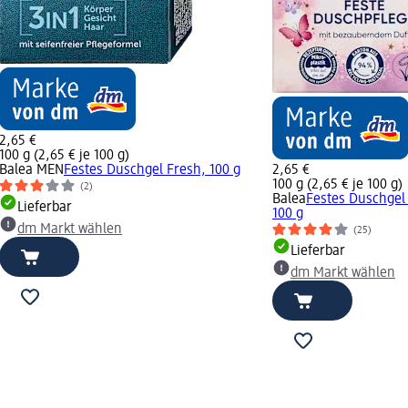
2,65 €
100 g (2,65 € je 100 g)
Balea MEN
Festes Duschgel Fresh, 100 g
2,65 €
100 g (2,65 € je 100 g)
(2)
Balea
Festes Duschgel 
Lieferbar
100 g
dm Markt wählen
(25)
Lieferbar
dm Markt wählen