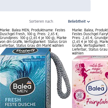
Sortieren nach:
Marke: Balea MEN; Produktname: Festes
Marke: Balea; Produk
Duschgel Fresh, 100 g; Preis: 2,65 €;
Festes Duschgel Fairyt
Grundpreis: 100 g (2,65 € je 100 g); Marke
Preis: 2,65 €; Grundpr
von dm Grafik; Verfügbarkeit: Status Grün
(2,65 € je 100 g); Mar
Lieferbar, Status Grau dm Markt wählen
Grafik; Verfügbarkeit:
Lieferbar, Status Gra
wählen