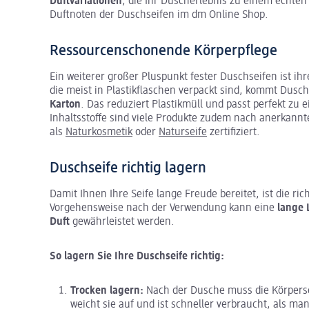
Duftvariationen
, die Ihr Duscherlebnis zu einem echt
Duftnoten der Duschseifen im dm Online Shop.
Ressourcenschonende Körperpflege
Ein weiterer großer Pluspunkt fester Duschseifen ist ih
die meist in Plastikflaschen verpackt sind, kommt Dusch
Karton
. Das reduziert Plastikmüll und passt perfekt zu
Inhaltsstoffe sind viele Produkte zudem nach anerkann
als
Naturkosmetik
oder
Naturseife
zertifiziert.
Duschseife richtig lagern
Damit Ihnen Ihre Seife lange Freude bereitet, ist die r
Vorgehensweise nach der Verwendung kann eine
lange 
Duft
gewährleistet werden.
So lagern Sie Ihre Duschseife richtig:
Trocken lagern:
Nach der Dusche muss die Körpersei
weicht sie auf und ist schneller verbraucht, als ma