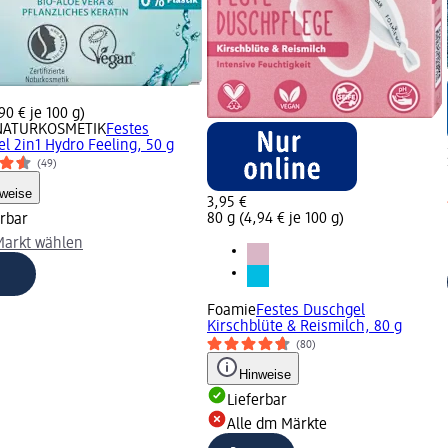
90 € je 100 g)
 NATURKOSMETIK
Festes
l 2in1 Hydro Feeling, 50 g
(49)
weise
3,95 €
80 g (4,94 € je 100 g)
erbar
arkt wählen
Foamie
Festes Duschgel
Kirschblüte & Reismilch, 80 g
(80)
Hinweise
Lieferbar
Alle dm Märkte