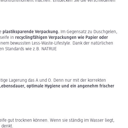
en Wohlfühlmoment machen. Entdecken Sie die verschiedenen
re
plastiksparende Verpackung.
Im Gegensatz zu Duschgelen,
seife in
recyclingfähigen
Verpackungen wie Papier oder
 einem bewussten Less-Waste-Lifestyle. Dank der natürlichen
ten Standards wie z.B. NATRUE
ichtige Lagerung das A und O. Denn nur mit der korrekten
Lebensdauer, optimale Hygiene und ein angenehm frischer
fe gut trocknen können. Wenn sie ständig im Wasser liegt,
n denkt.