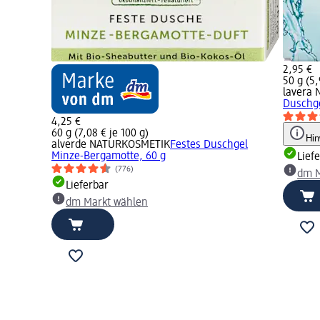
2,95 €
50 g (5,
lavera
Duschge
4,25 €
60 g (7,08 € je 100 g)
Hin
alverde NATURKOSMETIK
Festes Duschgel
Minze-Bergamotte, 60 g
Lief
(776)
dm M
Lieferbar
dm Markt wählen