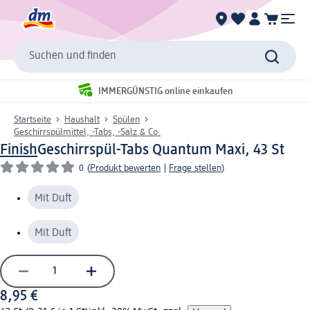
Suchen und finden
IMMERGÜNSTIG online einkaufen
Startseite
Haushalt
Spülen
Geschirrspülmittel, -Tabs, -Salz & Co.
Finish
Geschirrspül-Tabs Quantum Maxi, 43 St
0
(
Produkt bewerten
|
Frage stellen
)
Mit Duft
Mit Duft
8,95 €