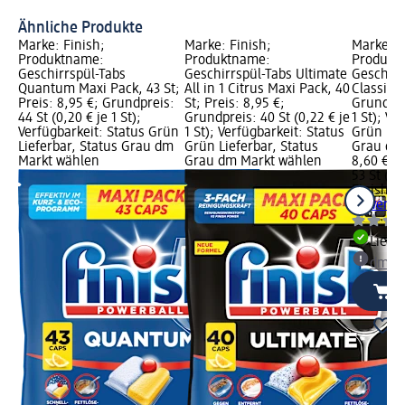
ri
Ähnliche Produkte
Marke: Finish;
Marke: Finish;
Marke: F
Produktname:
Produktname:
Produkt
Geschirrspül-Tabs
Geschirrspül-Tabs Ultimate
Geschirr
Quantum Maxi Pack, 43 St;
All in 1 Citrus Maxi Pack, 40
Classic M
Preis: 8,95 €; Grundpreis:
St; Preis: 8,95 €;
Grundprei
44 St (0,20 € je 1 St);
Grundpreis: 40 St (0,22 € je
1 St); Ve
Verfügbarkeit: Status Grün
1 St); Verfügbarkeit: Status
Grün Lie
Lieferbar, Status Grau dm
Grün Lieferbar, Status
Grau dm
Markt wählen
Grau dm Markt wählen
8,60 €
53 St (0,1
Finish
Ge
Power Cl
Liefe
dm Ma