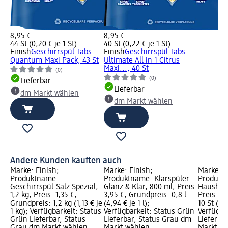
8,95 €
8,95 €
44 St (0,20 € je 1 St)
40 St (0,22 € je 1 St)
Finish
Geschirrspül-Tabs
Finish
Geschirrspül-Tabs
Quantum Maxi Pack, 43 St
Ultimate All in 1 Citrus
Maxi..., 40 St
(0)
(0)
Lieferbar
Lieferbar
dm Markt wählen
dm Markt wählen
Andere Kunden kauften auch
Marke: Finish;
Marke: Finish;
Marke: a
Produktname:
Produktname: Klarspüler
Produkt
Geschirrspül-Salz Spezial,
Glanz & Klar, 800 ml; Preis:
Haushal
1,2 kg; Preis: 1,35 €;
3,95 €; Grundpreis: 0,8 l
Preis: 1,
Grundpreis: 1,2 kg (1,13 € je
(4,94 € je 1 l);
10 St (0,1
1 kg); Verfügbarkeit: Status
Verfügbarkeit: Status Grün
Verfügba
Grün Lieferbar, Status
Lieferbar, Status Grau dm
Lieferba