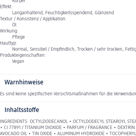
Körper
Effekt:
Langanhaltend, Feuchtigkeitsspendend, Glänzend
Textur / Konsistenz / Applikation:
Öl
Wirkung:
Pflege
Hauttyp:
Normal, Sensibel / Empfindlich, Trocken / sehr trocken, Fettig
Produkteigenschaften:
Vegan
Warnhinweise
Es sind keine spezifischen Vorsichtsmaßnahmen für die Verwendun
Inhaltsstoffe
INGREDIENTS: OCTYLDODECANOL • OCTYLDODECYL STEAROYL STEARAT
• CI 77891 / TITANIUM DIOXIDE • PARFUM / FRAGRANCE • DEXTRI
AVOCADO OIL • TIN OXIDE • ALUMINUM HYDROXIDE • TOCOPHERYL