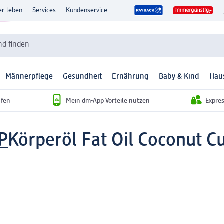
er leben
Services
Kundenservice
d finden
Männerpflege
Gesundheit
Ernährung
Baby & Kind
Hau
ufen
Mein dm-App Vorteile nutzen
Expre
P
Körperöl Fat Oil Coconut Cu