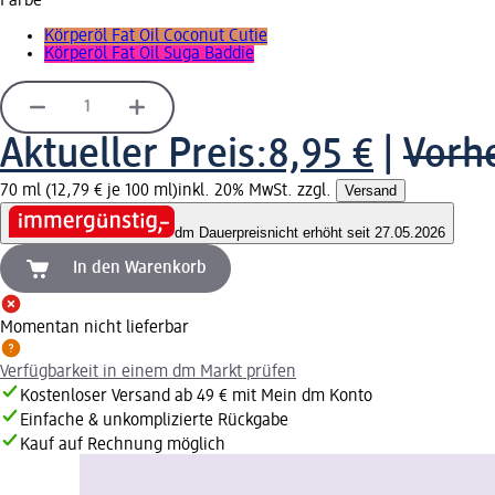
Farbe
Körperöl Fat Oil Coconut Cutie
Körperöl Fat Oil Suga Baddie
Aktueller Preis:
8,95 €
|
Vorhe
70 ml (12,79 € je 100 ml)
inkl. 20% MwSt. zzgl.
Versand
dm Dauerpreis
nicht erhöht seit 27.05.2026
In den Warenkorb
Momentan nicht lieferbar
Verfügbarkeit in einem dm Markt prüfen
Kostenloser Versand ab 49 € mit Mein dm Konto
Einfache & unkomplizierte Rückgabe
Kauf auf Rechnung möglich