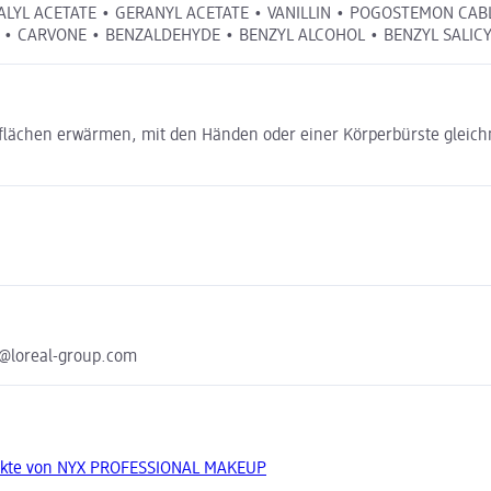
 LINALYL ACETATE • GERANYL ACETATE • VANILLIN • POGOSTEMON C
CARVONE • BENZALDEHYDE • BENZYL ALCOHOL • BENZYL SALICYLAT
flächen erwärmen, mit den Händen oder einer Körperbürste gleich
n@loreal-group.com
ukte von NYX PROFESSIONAL MAKEUP