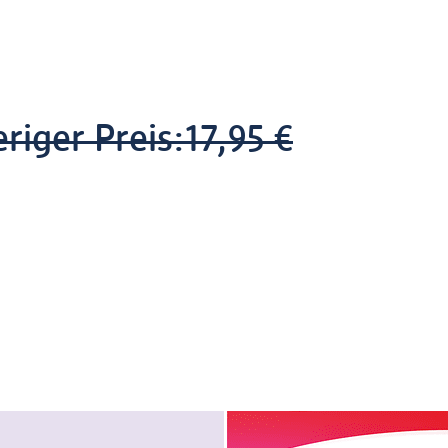
riger Preis:
17,95 €