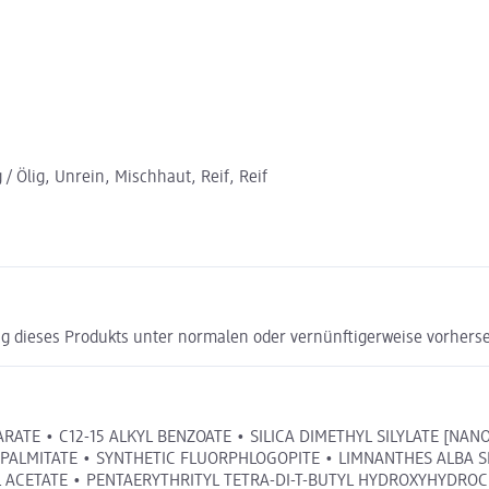
 / Ölig, Unrein, Mischhaut, Reif, Reif
g dieses Produkts unter normalen oder vernünftigerweise vorhers
E • C12-15 ALKYL BENZOATE • SILICA DIMETHYL SILYLATE [NANO]
N PALMITATE • SYNTHETIC FLUORPHLOGOPITE • LIMNANTHES ALBA S
 ACETATE • PENTAERYTHRITYL TETRA-DI-T-BUTYL HYDROXYHYDROCI