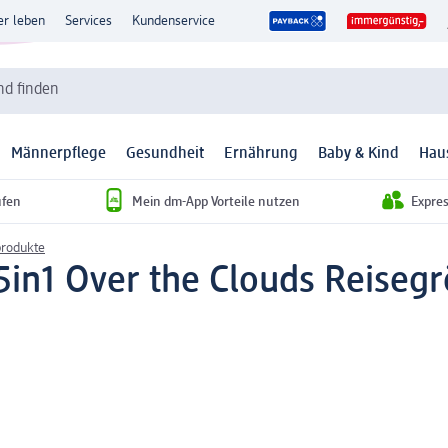
er leben
Services
Kundenservice
d finden
Männerpflege
Gesundheit
Ernährung
Baby & Kind
Hau
ufen
Mein dm-App Vorteile nutzen
Expre
rodukte
5in1 Over the Clouds Reisegr