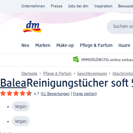
Unternehmen
Presse
Jobs bei dm
Inspiration
Bewusst
Suchen un
Neu
Marken
Make-up
Pflege & Parfum
Haare
IMMERGÜNSTIG online einka
Startseite
Pflege & Parfum
Gesichtsreinigung
Abschminkp
Balea
Reinigungstücher soft 
4.7
(
52 Bewertungen
|
Frage stellen
)
Vegan
Vegan