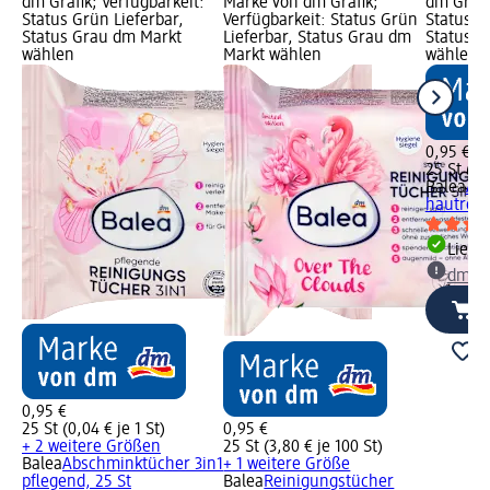
dm Grafik; Verfügbarkeit:
Marke von dm Grafik;
dm Grafi
Status Grün Lieferbar,
Verfügbarkeit: Status Grün
Status G
Status Grau dm Markt
Lieferbar, Status Grau dm
Status G
wählen
Markt wählen
wählen
0,95 €
25 St (0,
Balea
Ab
hautrein
Liefe
dm Ma
0,95 €
25 St (0,04 € je 1 St)
0,95 €
+ 2 weitere Größen
25 St (3,80 € je 100 St)
Balea
Abschminktücher 3in1
+ 1 weitere Größe
pflegend, 25 St
Balea
Reinigungstücher