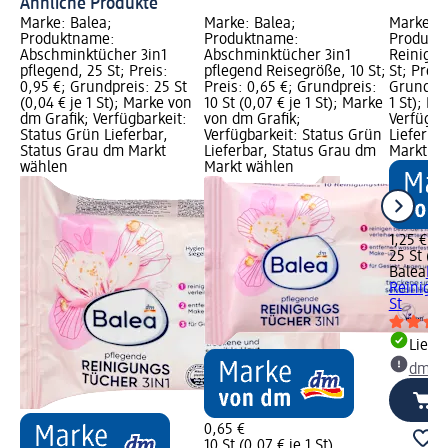
Ähnliche Produkte
Marke: Balea;
Marke: Balea;
Marke: B
Produktname:
Produktname:
Produktn
Abschminktücher 3in1
Abschminktücher 3in1
Reinigun
pflegend, 25 St; Preis:
pflegend Reisegröße, 10 St;
St; Preis
0,95 €; Grundpreis: 25 St
Preis: 0,65 €; Grundpreis:
Grundprei
(0,04 € je 1 St); Marke von
10 St (0,07 € je 1 St); Marke
1 St); M
dm Grafik; Verfügbarkeit:
von dm Grafik;
Verfügba
Status Grün Lieferbar,
Verfügbarkeit: Status Grün
Lieferba
Status Grau dm Markt
Lieferbar, Status Grau dm
Markt w
wählen
Markt wählen
1,25 €
25 St (0,
Balea
Miz
Reinigun
St
Liefe
dm Ma
0,65 €
10 St (0,07 € je 1 St)