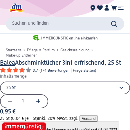
Suchen und finden
IMMERGÜNSTIG online einkaufen
Startseite
Pflege & Parfum
Gesichtsreinigung
Make-up Entferner
Balea
Abschminktücher 3in1 erfrischend, 25 St
3.7
(
174 Bewertungen
|
Frage stellen
)
Inhaltsmenge
0,95 €
25 St (0,04 € je 1 St)
inkl. 20% MwSt. zzgl.
Versand
dm Dauerpreis
nicht erhöht seit 01.03.2023