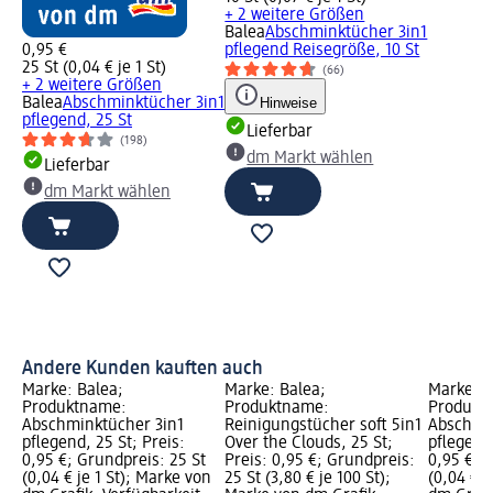
+ 2 weitere Größen
Balea
Abschminktücher 3in1
0,95 €
pflegend Reisegröße, 10 St
25 St (0,04 € je 1 St)
(66)
+ 2 weitere Größen
Balea
Abschminktücher 3in1
Hinweise
pflegend, 25 St
Lieferbar
(198)
dm Markt wählen
Lieferbar
dm Markt wählen
Andere Kunden kauften auch
Marke: Balea;
Marke: Balea;
Marke: B
Produktname:
Produktname:
Produkt
Abschminktücher 3in1
Reinigungstücher soft 5in1
Abschmi
pflegend, 25 St; Preis:
Over the Clouds, 25 St;
pflegend,
0,95 €; Grundpreis: 25 St
Preis: 0,95 €; Grundpreis:
0,95 €; 
(0,04 € je 1 St); Marke von
25 St (3,80 € je 100 St);
(0,04 € j