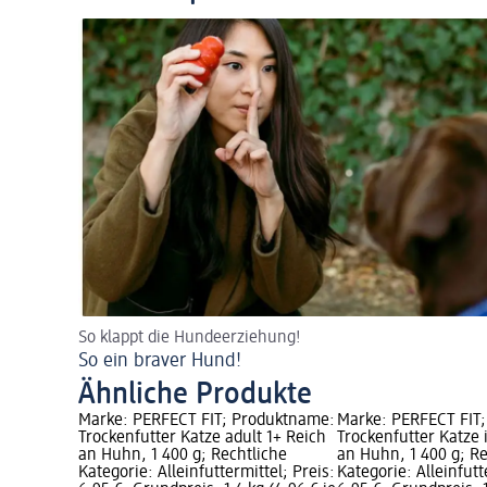
So klappt die Hundeerziehung!
So ein braver Hund!
Ähnliche Produkte
Marke: PERFECT FIT; Produktname:
Marke: PERFECT FIT
Trockenfutter Katze adult 1+ Reich
Trockenfutter Katze 
an Huhn, 1 400 g; Rechtliche
an Huhn, 1 400 g; Re
Kategorie: Alleinfuttermittel; Preis:
Kategorie: Alleinfutt