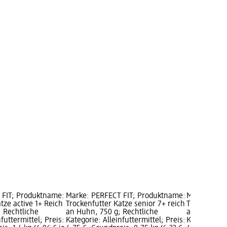
 FIT; Produktname:
Marke: PERFECT FIT; Produktname:
Marke: PER
tze active 1+ Reich
Trockenfutter Katze senior 7+ reich
Trockenfutte
; Rechtliche
an Huhn, 750 g; Rechtliche
an Rind, 75
futtermittel; Preis:
Kategorie: Alleinfuttermittel; Preis:
Kategorie: A