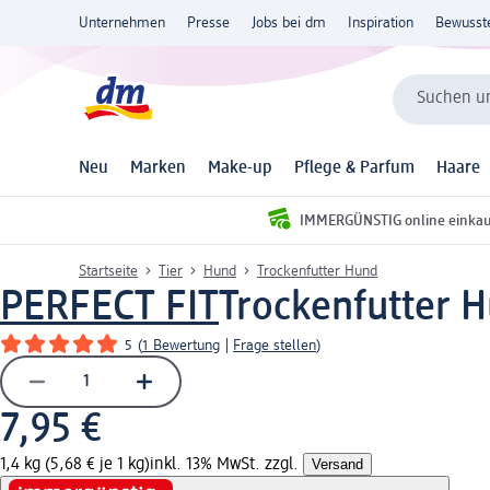
Unternehmen
Presse
Jobs bei dm
Inspiration
Bewusst
Suchen un
Neu
Marken
Make-up
Pflege & Parfum
Haare
IMMERGÜNSTIG online einka
Startseite
Tier
Hund
Trockenfutter Hund
PERFECT FIT
Trockenfutter H
5
(
1 Bewertung
|
Frage stellen
)
7,95 €
1,4 kg (5,68 € je 1 kg)
inkl. 13% MwSt. zzgl.
Versand