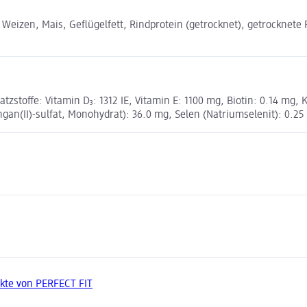
izen, Mais, Geflügelfett, Rindprotein (getrocknet), getrocknete R
zstoffe: Vitamin D₃: 1312 IE, Vitamin E: 1100 mg, Biotin: 0.14 mg, K
gan(II)-sulfat, Monohydrat): 36.0 mg, Selen (Natriumselenit): 0.25
kte von PERFECT FIT