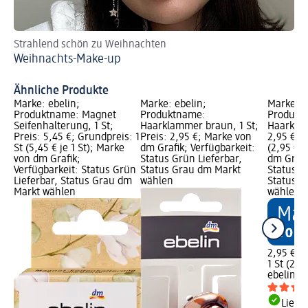
Strahlend schön zu Weihnachten
Au
Weihnachts-Make-up
Si
Da
Ähnliche Produkte
Marke: ebelin;
Marke: ebelin;
Marke: e
Produktname: Magnet
Produktname:
Produkt
Seifenhalterung, 1 St;
Haarklammer braun, 1 St;
Haarklam
Preis: 5,45 €; Grundpreis: 1
Preis: 2,95 €; Marke von
2,95 €; G
St (5,45 € je 1 St); Marke
dm Grafik; Verfügbarkeit:
(2,95 € j
von dm Grafik;
Status Grün Lieferbar,
dm Grafi
Verfügbarkeit: Status Grün
Status Grau dm Markt
Status G
Lieferbar, Status Grau dm
wählen
Status G
Markt wählen
wählen
2,95 €
1 St (2,95
ebelin
Ha
Liefe