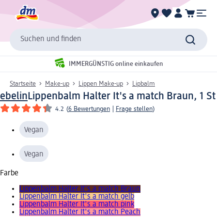
Suchen und finden
IMMERGÜNSTIG online einkaufen
Startseite
Make-up
Lippen Make-up
Lipbalm
ebelin
Lippenbalm Halter It's a match Braun, 1 St
4.2
(
6 Bewertungen
|
Frage stellen
)
Vegan
Vegan
Farbe
Lippenbalm Halter It's a match Braun
Lippenbalm Halter It's a match gelb
Lippenbalm Halter It's a match pink
Lippenbalm Halter It's a match Peach