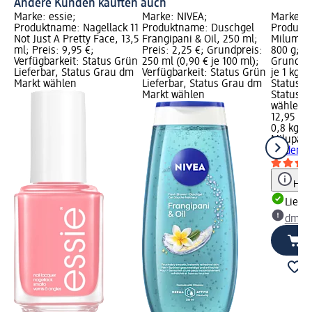
Andere Kunden kauften auch
Marke: essie;
Marke: NIVEA;
Marke: M
Produktname: Nagellack 11
Produktname: Duschgel
Produktn
Not Just A Pretty Face, 13,5
Frangipani & Oil, 250 ml;
Milumil 
ml; Preis: 9,95 €;
Preis: 2,25 €; Grundpreis:
800 g; Pr
Verfügbarkeit: Status Grün
250 ml (0,90 € je 100 ml);
Grundpre
Lieferbar, Status Grau dm
Verfügbarkeit: Status Grün
je 1 kg);
Markt wählen
Lieferbar, Status Grau dm
Status G
Markt wählen
Status G
wählen
12,95 €
0,8 kg (1
Milupa
Fo
ab dem 1
Hinw
Liefe
dm Ma