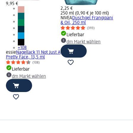
9,95 €
2,25 €
250 ml (0,90 € je 100 ml)
NIVEA
Duschgel Frangipani
& Oil, 250 ml
(393)
Lieferbar
dm Markt wählen
+108
essie
Nagellack 11 Not Just A
Pretty Face, 13,5 ml
(108)
Lieferbar
dm Markt wählen