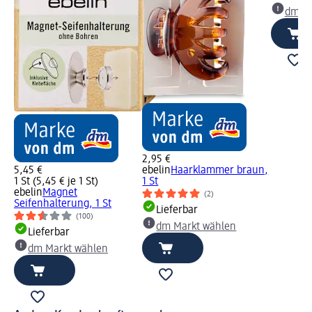
dm Ma
2,95 €
5,45 €
ebelin
Haarklammer braun,
1 St (5,45 € je 1 St)
1 St
ebelin
Magnet
(2)
Seifenhalterung, 1 St
Lieferbar
(100)
dm Markt wählen
Lieferbar
dm Markt wählen