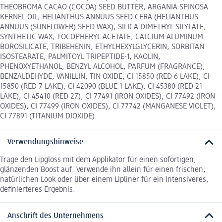
THEOBROMA CACAO (COCOA) SEED BUTTER, ARGANIA SPINOSA
KERNEL OIL, HELIANTHUS ANNUUS SEED CERA (HELIANTHUS
ANNUUS (SUNFLOWER) SEED WAX), SILICA DIMETHYL SILYLATE,
SYNTHETIC WAX, TOCOPHERYL ACETATE, CALCIUM ALUMINUM
BOROSILICATE, TRIBEHENIN, ETHYLHEXYLGLYCERIN, SORBITAN
ISOSTEARATE, PALMITOYL TRIPEPTIDE-1, KAOLIN,
PHENOXYETHANOL, BENZYL ALCOHOL, PARFUM (FRAGRANCE),
BENZALDEHYDE, VANILLIN, TIN OXIDE, CI 15850 (RED 6 LAKE), CI
15850 (RED 7 LAKE), CI 42090 (BLUE 1 LAKE), CI 45380 (RED 21
LAKE), CI 45410 (RED 27), CI 77491 (IRON OXIDES), CI 77492 (IRON
OXIDES), CI 77499 (IRON OXIDES), CI 77742 (MANGANESE VIOLET),
CI 77891 (TITANIUM DIOXIDE).
Verwendungshinweise
Trage den Lipgloss mit dem Applikator für einen sofortigen,
glänzenden Boost auf. Verwende ihn allein für einen frischen,
natürlichen Look oder über einem Lipliner für ein intensiveres,
definierteres Ergebnis.
Anschrift des Unternehmens