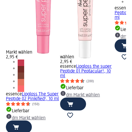
essence
Peptide 0
ml
Liefe
dm Ma
Markt wählen
2,95 €
wählen
2,95 €
essence
Lipgloss the super
Peptide 01 Peptacular!, 10
ml
(200)
Lieferbar
essence
Lipgloss The Super
dm Markt wählen
Peptide 02 Pinkified!, 10 ml
(150)
Lieferbar
dm Markt wählen