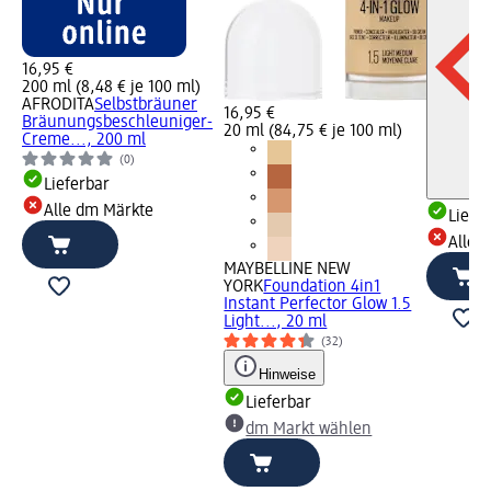
16,95 €
200 ml (8,48 € je 100 ml)
AFRODITA
Selbstbräuner
16,95 €
Bräunungsbeschleuniger-
20 ml (84,75 € je 100 ml)
Creme..., 200 ml
(0)
Lieferbar
Alle dm Märkte
Liefe
Alle 
MAYBELLINE NEW
YORK
Foundation 4in1
Instant Perfector Glow 1.5
Light..., 20 ml
(32)
Hinweise
Lieferbar
dm Markt wählen