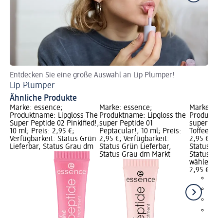
Entdecken Sie eine große Auswahl an Lip Plumper!
En
Lip Plumper
De
Ähnliche Produkte
Marke: essence;
Marke: essence;
Marke: e
Produktname: Lipgloss The
Produktname: Lipgloss the
Produktn
Super Peptide 02 Pinkified!,
super Peptide 01
super Pe
10 ml; Preis: 2,95 €;
Peptacular!, 10 ml; Preis:
Toffeetas
Verfügbarkeit: Status Grün
2,95 €; Verfügbarkeit:
2,95 €; V
Lieferbar, Status Grau dm
Status Grün Lieferbar,
Status G
Status Grau dm Markt
Status G
wählen
2,95 €