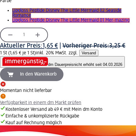
Farbe
Lipgloss Peptide Disney The Little Mermaid 02 Seaside
Romance
Lipgloss Peptide Disney The Little Mermaid 01 Mer-mazing
Aktueller Preis:
1,65 €
|
Vorheriger Preis:
3,25 €
1 St (1,65 € je 1 St)
inkl. 20% MwSt. zzgl.
Versand
dm Dauerpreis
nicht erhöht seit 04.03.2026
In den Warenkorb
Momentan nicht lieferbar
Verfügbarkeit in einem dm Markt prüfen
Kostenloser Versand ab 49 € mit Mein dm Konto
Einfache & unkomplizierte Rückgabe
Kauf auf Rechnung möglich