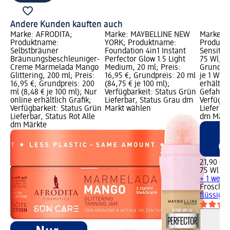
Andere Kunden kauften auch
Marke: AFRODITA;
Marke: MAYBELLINE NEW
Marke: F
Produktname:
YORK; Produktname:
Produkt
Selbstbräuner
Foundation 4in1 Instant
Sensitiv 
Bräunungsbeschleuniger-
Perfector Glow 1.5 Light
75 Wl; Pr
Creme Marmelada Mango
Medium, 20 ml; Preis:
Grundpre
Glittering, 200 ml; Preis:
16,95 €; Grundpreis: 20 ml
je 1 Wl);
16,95 €; Grundpreis: 200
(84,75 € je 100 ml);
erhältlic
ml (8,48 € je 100 ml); Nur
Verfügbarkeit: Status Grün
Gefahren
online erhältlich Grafik;
Lieferbar, Status Grau dm
Verfügba
Verfügbarkeit: Status Grün
Markt wählen
Lieferbar
Lieferbar, Status Rot Alle
dm Märk
dm Märkte
21,90 €
75 Wl (0,
+ 1 weit
Frosch
Wa
flüssig A