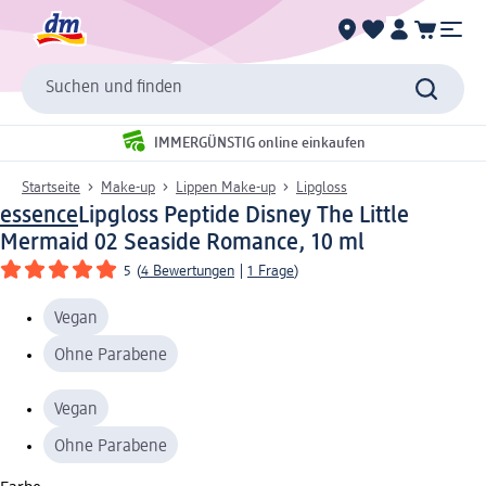
Suchen und finden
IMMERGÜNSTIG online einkaufen
Startseite
Make-up
Lippen Make-up
Lipgloss
essence
Lipgloss Peptide Disney The Little
Mermaid 02 Seaside Romance, 10 ml
5
(
4 Bewertungen
|
1 Frage
)
Vegan
Ohne Parabene
Vegan
Ohne Parabene