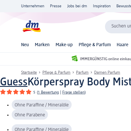
Unternehmen
Presse
Jobs bei dm
Inspiration
Bewusst
Suchen un
Neu
Marken
Make-up
Pflege & Parfum
Haare
IMMERGÜNSTIG online einka
Startseite
Pflege & Parfum
Parfum
Damen Parfum
Guess
Körperspray Body Mist
5
(
1 Bewertung
|
Frage stellen
)
Ohne Paraffine / Mineralöle
Ohne Parabene
Ohne Paraffine / Mineralöle