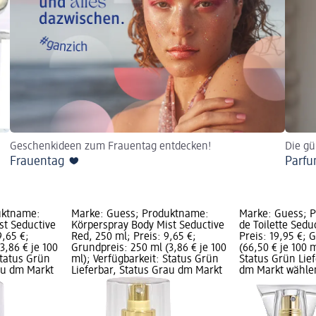
Geschenkideen zum Frauentag entdecken!
Die gü
Frauentag ❤️
Parf
uktname:
Marke: Guess; Produktname:
Marke: Guess; 
st Seductive
Körperspray Body Mist Seductive
de Toilette Sedu
9,65 €;
Red, 250 ml; Preis: 9,65 €;
Preis: 19,95 €; 
3,86 € je 100
Grundpreis: 250 ml (3,86 € je 100
(66,50 € je 100 
Status Grün
ml); Verfügbarkeit: Status Grün
Status Grün Lief
rau dm Markt
Lieferbar, Status Grau dm Markt
dm Markt wähle