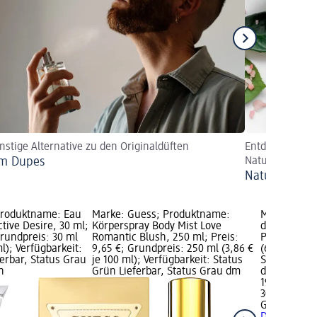
nstige Alternative zu den Originaldüften
Entdecken Sie 
um Dupes
Naturkosmetik-
Naturkosmetik
Produktname: Eau
Marke: Guess; Produktname:
Marke: Gue
ctive Desire, 30 ml;
Körperspray Body Mist Love
de Toilette
Grundpreis: 30 ml
Romantic Blush, 250 ml; Preis:
Preis: 19,95
ml); Verfügbarkeit:
9,65 €; Grundpreis: 250 ml (3,86 €
(66,50 € je 
erbar, Status Grau
je 100 ml); Verfügbarkeit: Status
Status Grün
n
Grün Lieferbar, Status Grau dm
dm Markt w
19,95 €
30 ml (66,50
Guess
Eau d