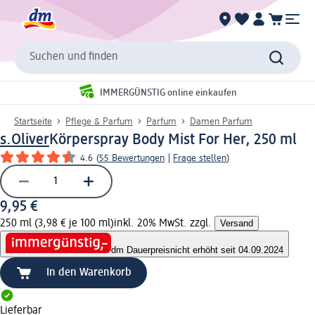
Suchen und finden
IMMERGÜNSTIG online einkaufen
Startseite
Pflege & Parfum
Parfum
Damen Parfum
s.Oliver
Körperspray Body Mist For Her, 250 ml
4.6
(
55 Bewertungen
|
Frage stellen
)
9,95 €
250 ml (3,98 € je 100 ml)
inkl. 20% MwSt. zzgl.
Versand
dm Dauerpreis
nicht erhöht seit 04.09.2024
In den Warenkorb
Lieferbar