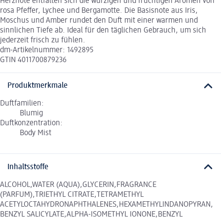
Herznote entfalten sich die würzigen und fruchtigen Aromen von
rosa Pfeffer, Lychee und Bergamotte. Die Basisnote aus Iris,
Moschus und Amber rundet den Duft mit einer warmen und
sinnlichen Tiefe ab. Ideal für den täglichen Gebrauch, um sich
jederzeit frisch zu fühlen.
dm-Artikelnummer: 1492895
GTIN 4011700879236
Produktmerkmale
Duftfamilien:
Blumig
Duftkonzentration:
Body Mist
Inhaltsstoffe
ALCOHOL,WATER (AQUA),GLYCERIN,FRAGRANCE
(PARFUM),TRIETHYL CITRATE,TETRAMETHYL
ACETYLOCTAHYDRONAPHTHALENES,HEXAMETHYLINDANOPYRAN,
BENZYL SALICYLATE,ALPHA-ISOMETHYL IONONE,BENZYL