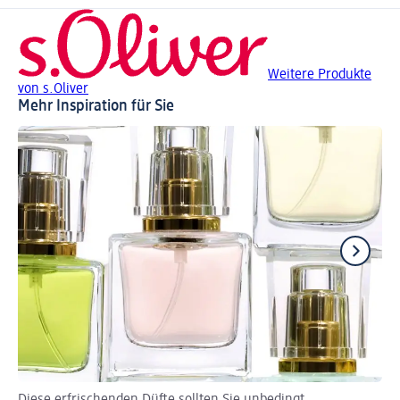
Weitere Produkte
von s.Oliver
Mehr Inspiration für Sie
Diese erfrischenden Düfte sollten Sie unbedingt
Ge