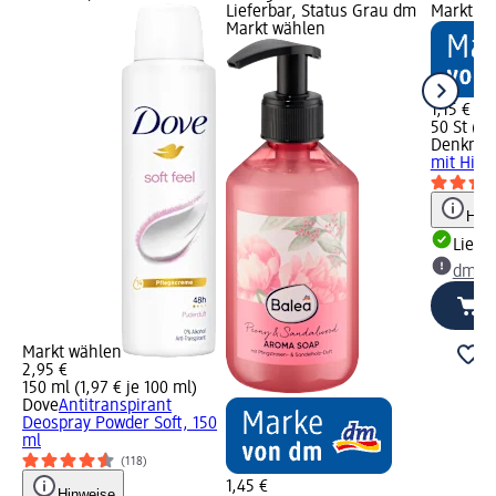
Lieferbar, Status Grau dm
Markt w
Markt wählen
1,15 €
50 St (0,
Denkmit
mit Himb
Hinw
Liefe
dm Ma
Markt wählen
2,95 €
150 ml (1,97 € je 100 ml)
Dove
Antitranspirant
Deospray Powder Soft, 150
ml
(118)
1,45 €
Hinweise