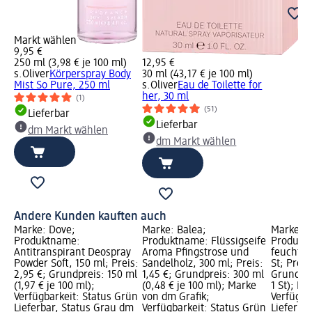
Markt wählen
9,95 €
250 ml (3,98 € je 100 ml)
12,95 €
s.Oliver
Körperspray Body
30 ml (43,17 € je 100 ml)
Mist So Pure, 250 ml
s.Oliver
Eau de Toilette for
her, 30 ml
(1)
(51)
Lieferbar
Lieferbar
dm Markt wählen
dm Markt wählen
Andere Kunden kauften auch
Marke: Dove;
Marke: Balea;
Marke: D
Produktname:
Produktname: Flüssigseife
Produktn
Antitranspirant Deospray
Aroma Pfingstrose und
feucht m
Powder Soft, 150 ml; Preis:
Sandelholz, 300 ml; Preis:
St; Preis:
2,95 €; Grundpreis: 150 ml
1,45 €; Grundpreis: 300 ml
Grundprei
(1,97 € je 100 ml);
(0,48 € je 100 ml); Marke
1 St); M
Verfügbarkeit: Status Grün
von dm Grafik;
Verfügba
Lieferbar, Status Grau dm
Verfügbarkeit: Status Grün
Lieferba