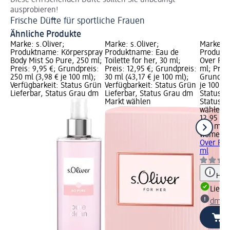
ausprobieren!
Fr
Frische Düfte für sportliche Frauen
Ähnliche Produkte
Marke: s.Oliver;
Marke: s.Oliver;
Marke: 
Produktname: Körperspray
Produktname: Eau de
Produkt
Body Mist So Pure, 250 ml;
Toilette for her, 30 ml;
Over Ros
Preis: 9,95 €; Grundpreis:
Preis: 12,95 €; Grundpreis:
ml; Preis
250 ml (3,98 € je 100 ml);
30 ml (43,17 € je 100 ml);
Grundpre
Verfügbarkeit: Status Grün
Verfügbarkeit: Status Grün
je 100 ml
Lieferbar, Status Grau dm
Lieferbar, Status Grau dm
Status G
Markt wählen
Status G
wählen
12,95 €
250 ml (5
women's
Over Ros
ml
Hinw
Liefe
dm Ma