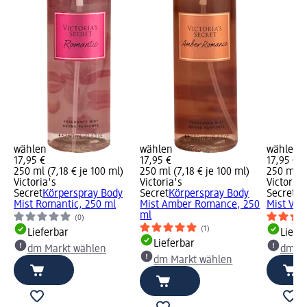
wählen
wählen
wählen
17,95 €
17,95 €
17,95 €
250 ml (7,18 € je 100 ml)
250 ml (7,18 € je 100 ml)
250 ml (7
Victoria's
Victoria's
Victoria'
Secret
Körperspray Body
Secret
Körperspray Body
Secret
Kö
Mist Romantic, 250 ml
Mist Amber Romance, 250
Mist Vel
ml
(0)
(1)
Lieferbar
Liefe
Lieferbar
dm Markt wählen
dm Ma
dm Markt wählen