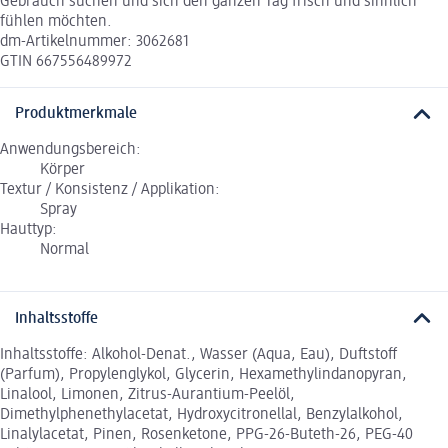
Gebrauch suchen und sich den ganzen Tag frisch und sinnlich
fühlen möchten.
dm-Artikelnummer: 3062681
GTIN 667556489972
Produktmerkmale
Anwendungsbereich:
Körper
Textur / Konsistenz / Applikation:
Spray
Hauttyp:
Normal
Inhaltsstoffe
Inhaltsstoffe: Alkohol-Denat., Wasser (Aqua, Eau), Duftstoff
(Parfum), Propylenglykol, Glycerin, Hexamethylindanopyran,
Linalool, Limonen, Zitrus-Aurantium-Peelöl,
Dimethylphenethylacetat, Hydroxycitronellal, Benzylalkohol,
Linalylacetat, Pinen, Rosenketone, PPG-26-Buteth-26, PEG-40