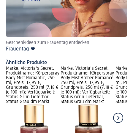
Geschenkideen zum Frauentag entdecken!
Di
Frauentag ❤️
au
Fr
Ähnliche Produkte
Marke: Victoria's Secret;
Marke: Victoria's Secret;
Marke: Vi
Produktname: Körperspray
Produktname: Körperspray
Produkt
Body Mist Romantic, 250
Body Mist Amber Romance,
Body Mis
ml; Preis: 17,95 €;
250 ml; Preis: 17,95 €;
ml; Preis
Grundpreis: 250 ml (7,18 €
Grundpreis: 250 ml (7,18 €
Grundpre
je 100 ml); Verfügbarkeit:
je 100 ml); Verfügbarkeit:
je 100 ml
Status Grün Lieferbar,
Status Grün Lieferbar,
Status G
Status Grau dm Markt
Status Grau dm Markt
Status G