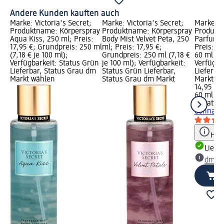
Andere Kunden kauften auch
Marke: Victoria's Secret;
Marke: Victoria's Secret;
Marke: b
Produktname: Körperspray
Produktname: Körperspray
Produkt
Aqua Kiss, 250 ml; Preis:
Body Mist Velvet Peta, 250
Parfum b
17,95 €; Grundpreis: 250 ml
ml; Preis: 17,95 €;
Preis: 1
(7,18 € je 100 ml);
Grundpreis: 250 ml (7,18 €
60 ml (24
Verfügbarkeit: Status Grün
je 100 ml); Verfügbarkeit:
Verfügba
Lieferbar, Status Grau dm
Status Grün Lieferbar,
Lieferba
Markt wählen
Status Grau dm Markt
Markt w
14,95 €
60 ml (24
bugatti
E
donna, 6
Hinw
Liefe
dm Ma