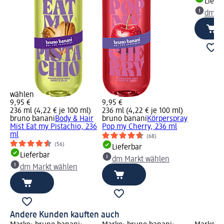
Liefe
dm Ma
wählen
9,95 €
9,95 €
236 ml (4,22 € je 100 ml)
236 ml (4,22 € je 100 ml)
bruno banani
Body & Hair
bruno banani
Körperspray
Mist Eat my Pistachio, 236
Pop my Cherry, 236 ml
ml
(68)
(56)
Lieferbar
Lieferbar
dm Markt wählen
dm Markt wählen
Andere Kunden kauften auch