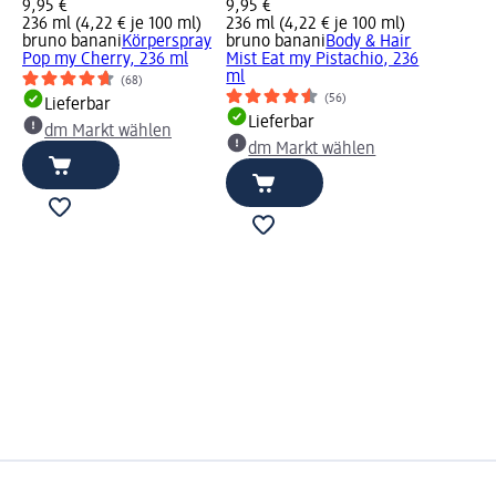
9,95 €
9,95 €
236 ml (4,22 € je 100 ml)
236 ml (4,22 € je 100 ml)
bruno banani
Körperspray
bruno banani
Body & Hair
Pop my Cherry, 236 ml
Mist Eat my Pistachio, 236
ml
(68)
(56)
Lieferbar
Lieferbar
dm Markt wählen
dm Markt wählen