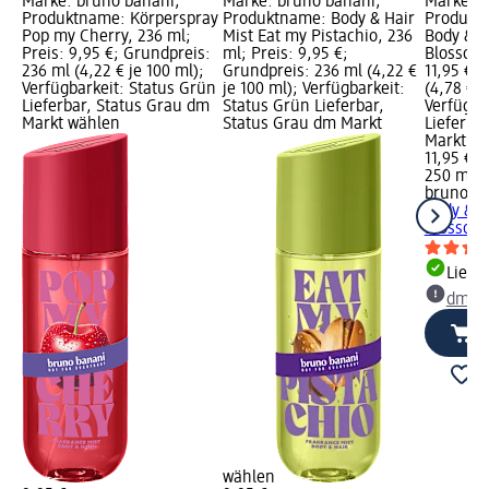
Marke: bruno banani;
Marke: bruno banani;
Marke: b
Produktname: Körperspray
Produktname: Body & Hair
Produkt
Pop my Cherry, 236 ml;
Mist Eat my Pistachio, 236
Body & H
Preis: 9,95 €; Grundpreis:
ml; Preis: 9,95 €;
Blossom,
236 ml (4,22 € je 100 ml);
Grundpreis: 236 ml (4,22 €
11,95 €;
Verfügbarkeit: Status Grün
je 100 ml); Verfügbarkeit:
(4,78 € j
Lieferbar, Status Grau dm
Status Grün Lieferbar,
Verfügba
Markt wählen
Status Grau dm Markt
Lieferba
Markt w
11,95 €
250 ml (4
bruno b
Body & H
Blossom,
Liefe
dm Ma
wählen