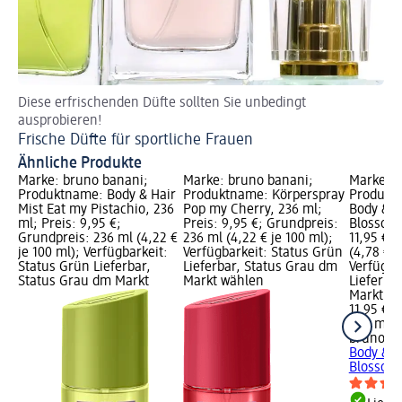
Diese erfrischenden Düfte sollten Sie unbedingt
Ge
ausprobieren!
Fr
Frische Düfte für sportliche Frauen
Ähnliche Produkte
Marke: bruno banani;
Marke: bruno banani;
Marke: b
Produktname: Body & Hair
Produktname: Körperspray
Produkt
Mist Eat my Pistachio, 236
Pop my Cherry, 236 ml;
Body & H
ml; Preis: 9,95 €;
Preis: 9,95 €; Grundpreis:
Blossom,
Grundpreis: 236 ml (4,22 €
236 ml (4,22 € je 100 ml);
11,95 €;
je 100 ml); Verfügbarkeit:
Verfügbarkeit: Status Grün
(4,78 € j
Status Grün Lieferbar,
Lieferbar, Status Grau dm
Verfügba
Status Grau dm Markt
Markt wählen
Lieferba
Markt w
11,95 €
250 ml (4
bruno b
Body & H
Blossom,