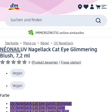
Suchen und finden
IMMERGÜNSTIG online einkaufen
Startseite
Make-up
Nägel
UV Nagellack
NÉONAIL
UV Nagellack Cat Eye Glimmering
Blush, 7,2 ml
0
(
Produkt bewerten
|
Frage stellen
)
Vegan
Vegan
Farbe
UV Nagellack Cat Eye Sunlit Shimmer
UV Nagellack Cat Eye Peony Glow
UV Nagellack Cat Eye Lavender Rise