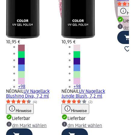
Hinw
Liefe
dm Ma
10,95 €
10,95 €
+98
+98
NÉONAIL
UV Nagellack
NÉONAIL
UV Nagellack
Blushing Diva, 7,2 ml
Jungle Blush, 7,2 ml
(4)
(2)
Hinweise
Hinweise
Lieferbar
Lieferbar
dm Markt wählen
dm Markt wählen