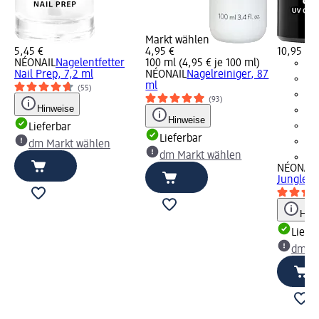
Markt wählen
5,45 €
4,95 €
10,95 €
NÉONAIL
Nagelentfetter
100 ml (4,95 € je 100 ml)
Nail Prep, 7,2 ml
NÉONAIL
Nagelreiniger, 87
ml
(55)
(93)
Hinweise
Hinweise
Lieferbar
Lieferbar
dm Markt wählen
dm Markt wählen
+9
NÉONAIL
Jungle B
Hinw
Liefe
dm Ma