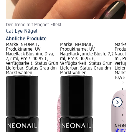
Der Trend mit Magnet-Effekt
En
Cat-Eye-Nägel
Ge
Ähnliche Produkte
Marke: NÉONAIL;
Marke: NÉONAIL;
Marke: 
Produktname: UV
Produktname: UV
Produkt
Nagellack Blushing Diva,
Nagellack Jungle Blush, 7,2
Nagellac
7,2 ml; Preis: 10,95 €;
ml; Preis: 10,95 €;
ml; Preis
Verfügbarkeit: Status Grün
Verfügbarkeit: Status Grün
Verfügba
Lieferbar, Status Grau dm
Lieferbar, Status Grau dm
Lieferba
Markt wählen
Markt wählen
Markt w
10,95 €
+9
NÉONAIL
Shiny Ro