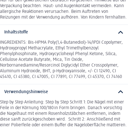
Nur für den gewerblichen Gebrauch vorgesehen. Hinweise auf der
Verpackung beachten. Haut- und Augenkontakt vermeiden. Kann
allergische Reaktionen verursachen. Beim Auftreten von
Reizungen mit der Verwendung aufhören. Von Kindern fernhalten.
Inhaltsstoffe
INGREDIENTS: Bis-HPMA Poly(1,4-Butanediol)-14/IPDI Copolymer,
Hydroxypropyl Methacrylate, Ethyl Trimethylbenzoyl
Phenylphosphinate, Hydroxycyclohexyl Phenyl Ketone, Silica,
Cellulose Acetate Butyrate, Mica, Tin Oxide,
Norbornanediamine/Resorcinol Diglycidyl Ether Crosspolymer,
Aluminum Hydroxide, BHT, p-Hydroxyanisole, +/- CI 12490, CI
45410, CI 45380, CI 47005, CI 77891, CI 77499, CI 45370, CI 74160
Verwendungshinweise
Step by Step Anleitung: Step by Step Schritt 1: Die Nägel mit einer
Feile in der Körnung 100/180 in Form bringen. Danach vorsichtig
die Nagelhaut mit einem Rosenholzstäbchen entfernen, indem
diese sanft zurückgeschoben wird. Schritt 2: Anschließend mit
einer Polierfeile oder einem Buffer die Nageloberfläche mattieren.