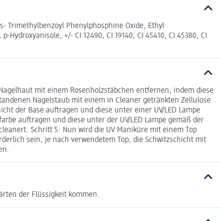
- Trimethylbenzoyl Phenylphosphine Oxide, Ethyl
Hydroxyanisole, +/- CI 12490, CI 19140, CI 45410, CI 45380, CI
die Nagelhaut mit einem Rosenholzstäbchen entfernen, indem diese
standenen Nagelstaub mit einem in Cleaner getränkten Zellulose
hicht der Base auftragen und diese unter einer UV/LED Lampe
ckfarbe auftragen und diese unter der UV/LED Lampe gemäß der
cleanert. Schritt 5: Nun wird die UV Maniküre mit einem Top
derlich sein, je nach verwendetem Top, die Schwitzschicht mit
en.
härten der Flüssigkeit kommen.