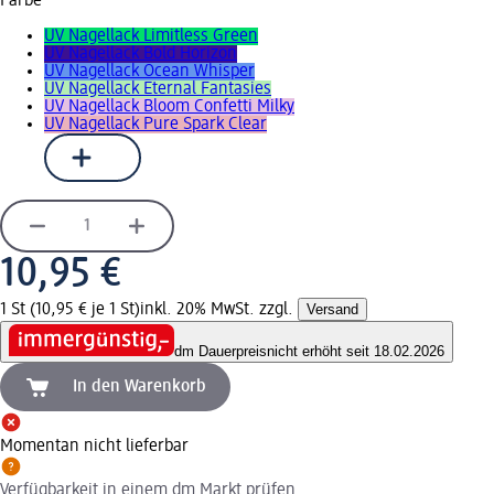
Farbe
UV Nagellack Limitless Green
UV Nagellack Bold Horizon
UV Nagellack Ocean Whisper
UV Nagellack Eternal Fantasies
UV Nagellack Bloom Confetti Milky
UV Nagellack Pure Spark Clear
10,95 €
1 St (10,95 € je 1 St)
inkl. 20% MwSt. zzgl.
Versand
dm Dauerpreis
nicht erhöht seit 18.02.2026
In den Warenkorb
Momentan nicht lieferbar
Verfügbarkeit in einem dm Markt prüfen