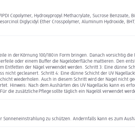
DI Copolymer, Hydroxypropyl Methacrylate, Sucrose Benzoate, Bis
orcinol Diglycidyl Ether Crosspolymer, Aluminum Hydroxide, BHT, p-
r Feile in der Körnung 100/180 in Form bringen. Danach vorsichtig 
ierfeile oder einem Buffer die Nageloberfläche mattieren. Den ent
m Entfetten der Nägel verwendet werden. Schritt 3: Eine dünne Sc
s nicht gecleanert. Schritt 4: Eine dünne Schicht der UV Nagella
hicht wiederholen. Auch in diesem Schritt wird der Nagel nicht ge
tet. Hinweis: Nach dem Aushärten des UV Nagellacks kann es erfor
Für die zusätzliche Pflege sollte täglich ein Nagelöl verwendet werd
cher Sonneneinstrahlung zu schützen. Andernfalls kann es zum Aus