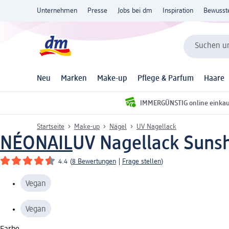
Unternehmen
Presse
Jobs bei dm
Inspiration
Bewusst
Suchen un
Neu
Marken
Make-up
Pflege & Parfum
Haare
IMMERGÜNSTIG online einka
Startseite
Make-up
Nägel
UV Nagellack
NÉONAIL
UV Nagellack Sunsh
4.4
(
8 Bewertungen
|
Frage stellen
)
Vegan
Vegan