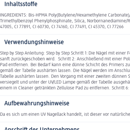
Inhaltsstoffe
INGREDIENTS: Bis-HPMA Poly(Butylene/Hexamethylene Carbonate)/IP
Trimethylbenzoyl Phenylphosphinate, Silica, Norbornanediamine/Res
47005, CI 77891, CI 60730, CI 74160, CI 77491, CI 45370, CI 77266
Verwendungshinweise
Step by Step Anleitung: Step by Step Schritt 1: Die Nägel mit eine
sanft zurückgeschoben wird. Schritt 2: Anschließend mit einer Pol
Pad entfernen. Bei Bedarf kann eine dünne Schicht des Primers zu
gemäß der Tabelle aushärten lassen. Die Nägel werden im Anschlus
Tabelle aushärten lassen. Den Vorgang mit einer zweiten dünnen Sc
versiegelt und unter der UV/LED Lampe gemäß der Tabelle ausgehär
einem in Cleaner getränkten Zellulose Pad zu entfernen. Schritt 6: 
Aufbewahrungshinweise
Da es sich um einen UV Nagellack handelt, ist dieser vor natürli