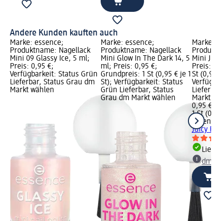
Andere Kunden kauften auch
Marke: essence;
Marke: essence;
Marke: e
Produktname: Nagellack
Produktname: Nagellack
Produktn
Mini 09 Glassy Ice, 5 ml;
Mini Glow In The Dark 14, 5
Mini Juic
Preis: 0,95 €;
ml; Preis: 0,95 €;
Preis: 0,
Verfügbarkeit: Status Grün
Grundpreis: 1 St (0,95 € je 1
St (0,95 €
Lieferbar, Status Grau dm
St); Verfügbarkeit: Status
Verfügba
Markt wählen
Grün Lieferbar, Status
Lieferba
Grau dm Markt wählen
Markt w
0,95 €
1 St (0,95
essence
Juicy Fru
Liefe
dm Ma