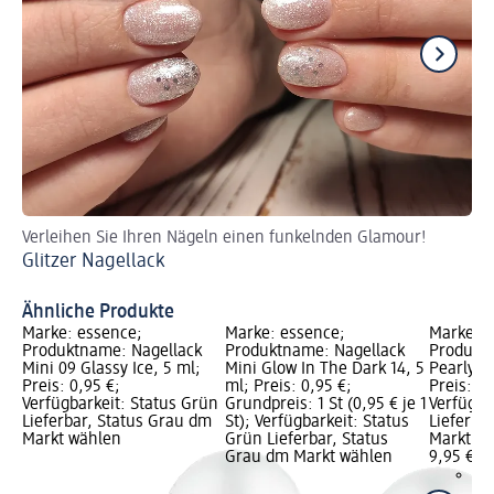
Verleihen Sie Ihren Nägeln einen funkelnden Glamour!
Je
Glitzer Nagellack
un
Be
Ähnliche Produkte
Marke: essence;
Marke: essence;
Marke: e
Produktname: Nagellack
Produktname: Nagellack
Produktn
Mini 09 Glassy Ice, 5 ml;
Mini Glow In The Dark 14, 5
Pearly W
Preis: 0,95 €;
ml; Preis: 0,95 €;
Preis: 9,
Verfügbarkeit: Status Grün
Grundpreis: 1 St (0,95 € je 1
Verfügba
Lieferbar, Status Grau dm
St); Verfügbarkeit: Status
Lieferba
Markt wählen
Grün Lieferbar, Status
Markt w
Grau dm Markt wählen
9,95 €