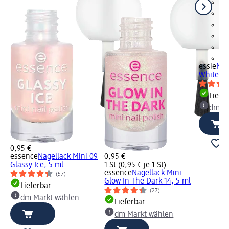
+1
essie
Nag
White, 1
Liefe
dm Ma
0,95 €
essence
Nagellack Mini 09
0,95 €
Glassy Ice, 5 ml
1 St (0,95 € je 1 St)
essence
Nagellack Mini
(57)
Glow In The Dark 14, 5 ml
Lieferbar
(27)
dm Markt wählen
Lieferbar
dm Markt wählen