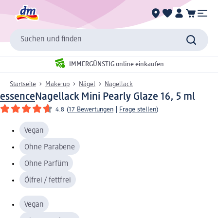
Suchen und finden
IMMERGÜNSTIG online einkaufen
Startseite
Make-up
Nägel
Nagellack
essence
Nagellack Mini Pearly Glaze 16, 5 ml
4.8
(
17 Bewertungen
|
Frage stellen
)
Vegan
Ohne Parabene
Ohne Parfüm
Ölfrei / fettfrei
Vegan