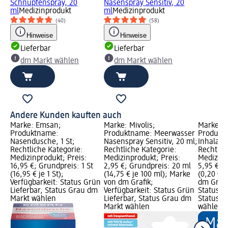
Schnupfenspray, 20
Nasenspray Sensitiv, 20
ml
Medizinprodukt
ml
Medizinprodukt
(40)
(58)
Hinweise
Hinweise
Lieferbar
Lieferbar
dm Markt wählen
dm Markt wählen
Andere Kunden kauften auch
Marke: Emsan;
Marke: Mivolis;
Marke: M
Produktname:
Produktname: Meerwasser
Produkt
Nasendusche, 1 St;
Nasenspray Sensitiv, 20 ml;
Inhalati
Rechtliche Kategorie:
Rechtliche Kategorie:
Rechtlic
Medizinprodukt; Preis:
Medizinprodukt; Preis:
Medizinp
16,95 €; Grundpreis: 1 St
2,95 €; Grundpreis: 20 ml
5,95 €; 
(16,95 € je 1 St);
(14,75 € je 100 ml); Marke
(0,20 € j
Verfügbarkeit: Status Grün
von dm Grafik;
dm Grafi
Lieferbar, Status Grau dm
Verfügbarkeit: Status Grün
Status G
Markt wählen
Lieferbar, Status Grau dm
Status G
Markt wählen
wählen