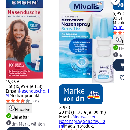
5,95 €
30 St (0,2
Mivolis
I
75 ml
Med
Hinw
Liefe
dm Ma
16,95 €
1 St (16,95 € je 1 St)
Emsan
Nasendusche, 1
St
Medizinprodukt
(221)
2,95 €
Hinweise
20 ml (14,75 € je 100 ml)
Mivolis
Meerwasser
Lieferbar
Nasenspray Sensitiv, 20
dm Markt wählen
ml
Medizinprodukt