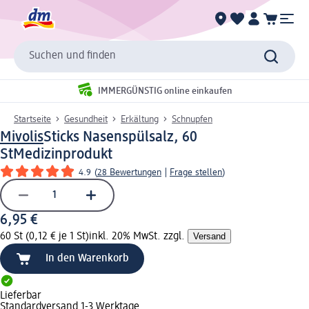
Suchen und finden
IMMERGÜNSTIG online einkaufen
Startseite
Gesundheit
Erkältung
Schnupfen
Mivolis
Sticks Nasenspülsalz, 60
St
Medizinprodukt
4.9
(
28 Bewertungen
|
Frage stellen
)
6,95 €
60 St (0,12 € je 1 St)
inkl. 20% MwSt. zzgl.
Versand
In den Warenkorb
Lieferbar
Standardversand 1-3 Werktage