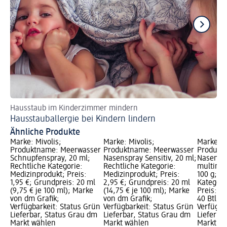
Hausstaub im Kinderzimmer mindern
Da
Hausstauballergie bei Kindern lindern
Ha
Ähnliche Produkte
Marke: Mivolis;
Marke: Mivolis;
Marke: 
Produktname: Meerwasser
Produktname: Meerwasser
Produkt
Schnupfenspray, 20 ml;
Nasenspray Sensitiv, 20 ml;
Nasenspü
Rechtliche Kategorie:
Rechtliche Kategorie:
multimin
Medizinprodukt; Preis:
Medizinprodukt; Preis:
100 g; R
1,95 €; Grundpreis: 20 ml
2,95 €; Grundpreis: 20 ml
Kategori
(9,75 € je 100 ml); Marke
(14,75 € je 100 ml); Marke
Preis: 6
von dm Grafik;
von dm Grafik;
40 Btl (0,
Verfügbarkeit: Status Grün
Verfügbarkeit: Status Grün
Verfügba
Lieferbar, Status Grau dm
Lieferbar, Status Grau dm
Lieferba
Markt wählen
Markt wählen
Markt w