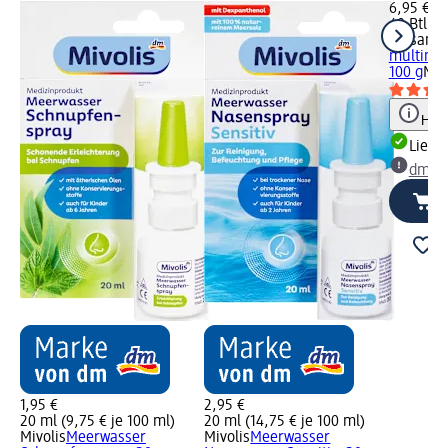
6,95 €
40 Btl (0,
Emsan
N
multimin
100 g
Med
Hinw
Liefe
dm Ma
1,95 €
2,95 €
20 ml (9,75 € je 100 ml)
20 ml (14,75 € je 100 ml)
Mivolis
Meerwasser
Mivolis
Meerwasser