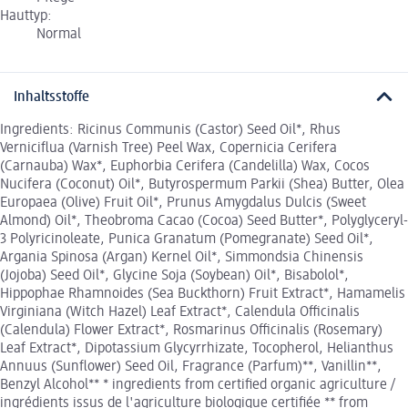
Hauttyp:
Normal
Inhaltsstoffe
Ingredients: Ricinus Communis (Castor) Seed Oil*, Rhus
Verniciflua (Varnish Tree) Peel Wax, Copernicia Cerifera
(Carnauba) Wax*, Euphorbia Cerifera (Candelilla) Wax, Cocos
Nucifera (Coconut) Oil*, Butyrospermum Parkii (Shea) Butter, Olea
Europaea (Olive) Fruit Oil*, Prunus Amygdalus Dulcis (Sweet
Almond) Oil*, Theobroma Cacao (Cocoa) Seed Butter*, Polyglyceryl-
3 Polyricinoleate, Punica Granatum (Pomegranate) Seed Oil*,
Argania Spinosa (Argan) Kernel Oil*, Simmondsia Chinensis
(Jojoba) Seed Oil*, Glycine Soja (Soybean) Oil*, Bisabolol*,
Hippophae Rhamnoides (Sea Buckthorn) Fruit Extract*, Hamamelis
Virginiana (Witch Hazel) Leaf Extract*, Calendula Officinalis
(Calendula) Flower Extract*, Rosmarinus Officinalis (Rosemary)
Leaf Extract*, Dipotassium Glycyrrhizate, Tocopherol, Helianthus
Annuus (Sunflower) Seed Oil, Fragrance (Parfum)**, Vanillin**,
Benzyl Alcohol** * ingredients from certified organic agriculture /
ingrédients issus de l'agriculture biologique certifiée ** from