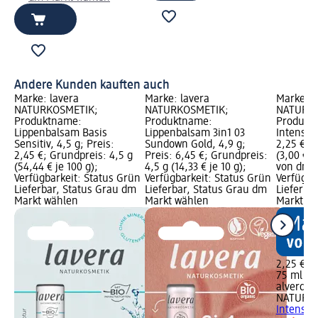
Andere Kunden kauften auch
Marke: lavera
Marke: lavera
Marke: a
NATURKOSMETIK;
NATURKOSMETIK;
NATURKO
Produktname:
Produktname:
Produkt
Lippenbalsam Basis
Lippenbalsam 3in1 03
Intensiv,
Sensitiv, 4,5 g; Preis:
Sundown Gold, 4,9 g;
2,25 €; 
2,45 €; Grundpreis: 4,5 g
Preis: 6,45 €; Grundpreis:
(3,00 € j
(54,44 € je 100 g);
4,5 g (14,33 € je 10 g);
von dm G
Verfügbarkeit: Status Grün
Verfügbarkeit: Status Grün
Verfügba
Lieferbar, Status Grau dm
Lieferbar, Status Grau dm
Lieferba
Markt wählen
Markt wählen
Markt w
2,25 €
75 ml (3,
alverde
NATURK
Intensiv,