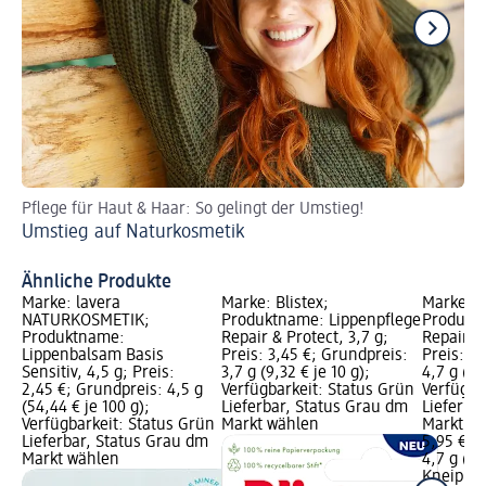
Pflege für Haut & Haar: So gelingt der Umstieg!
Id
Umstieg auf Naturkosmetik
Li
Ähnliche Produkte
Marke: lavera
Marke: Blistex;
Marke: K
NATURKOSMETIK;
Produktname: Lippenpflege
Produktn
Produktname:
Repair & Protect, 3,7 g;
Repair &
Lippenbalsam Basis
Preis: 3,45 €; Grundpreis:
Preis: 5
Sensitiv, 4,5 g; Preis:
3,7 g (9,32 € je 10 g);
4,7 g (12
2,45 €; Grundpreis: 4,5 g
Verfügbarkeit: Status Grün
Verfügba
(54,44 € je 100 g);
Lieferbar, Status Grau dm
Lieferba
Verfügbarkeit: Status Grün
Markt wählen
Markt w
Lieferbar, Status Grau dm
5,95 €
Markt wählen
4,7 g (12
Kneipp
L