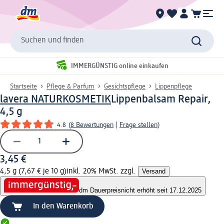
Suchen und finden
IMMERGÜNSTIG online einkaufen
Startseite
Pflege & Parfum
Gesichtspflege
Lippenpflege
lavera NATURKOSMETIK
Lippenbalsam Repair,
4,5 g
4.8
(
8 Bewertungen
|
Frage stellen
)
3,45 €
4,5 g (7,67 € je 10 g)
inkl. 20% MwSt. zzgl.
Versand
dm Dauerpreis
nicht erhöht seit 17.12.2025
In den Warenkorb