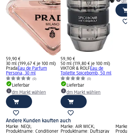
dm Ma
59,90 €
59,90 €
30 ml (199,67 € je 100 ml)
50 ml (119,80 € je 100 ml)
Prada
Eau de Parfum
VIKTOR & ROLF
Eau de
Persona, 30 ml
Toilette Spicebomb, 50 ml
(0)
(0)
Lieferbar
Lieferbar
dm Markt wählen
dm Markt wählen
Andere Kunden kauften auch
Marke: NEQI;
Marke: AIR WICK;
Marke: P
Produktname: Conditioner
Produktname: Duftspray
Produktn