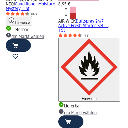
NEQI
Conditioner Moisture
8,95 €
Mystery, 1 St
(82)
AIR WICK
Duftspray 24/7
Hinweise
Active Fresh Starter-Set...,
Lieferbar
1 St
(83)
dm Markt wählen
Hinweise
Lieferbar
dm Markt wählen