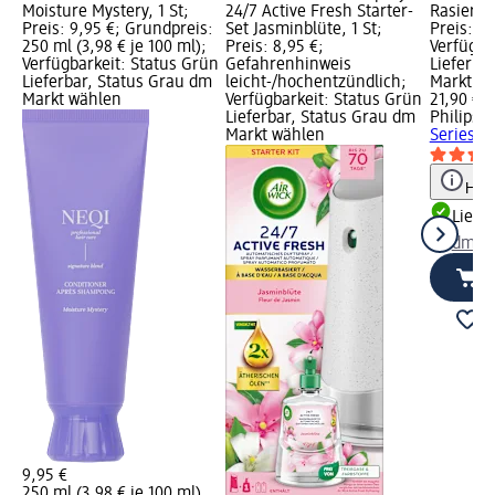
Moisture Mystery, 1 St;
24/7 Active Fresh Starter-
Rasierer 
Preis: 9,95 €; Grundpreis:
Set Jasminblüte, 1 St;
Preis: 21
250 ml (3,98 € je 100 ml);
Preis: 8,95 €;
Verfügba
Verfügbarkeit: Status Grün
Gefahrenhinweis
Lieferba
Lieferbar, Status Grau dm
leicht-/hochentzündlich;
Markt w
Markt wählen
Verfügbarkeit: Status Grün
21,90 €
Lieferbar, Status Grau dm
Philips
el
Markt wählen
Series100
Hinw
Liefe
dm Ma
9,95 €
250 ml (3,98 € je 100 ml)