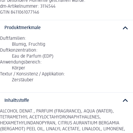
für besondere Momente geschaffen wurde.
dm-Artikelnummer: 3114544
GTIN 8411061077146
Produktmerkmale
Duftfamilien:
Blumig, Fruchtig
Duftkonzentration:
Eau de Parfum (EDP)
Anwendungsbereich:
Körper
Textur / Konsistenz / Applikation:
Zerstäuber
Inhaltsstoffe
ALCOHOL DENAT., PARFUM (FRAGRANCE), AQUA (WATER),
TETRAMETHYL ACETYLOCTAHYDRONAPHTHALENES,
HEXAMETHYLINDANOPYRAN, CITRUS AURANTIUM BERGAMIA
(BERGAMOT) PEEL OIL, LINALYL ACETATE, LINALOOL, LIMONENE,