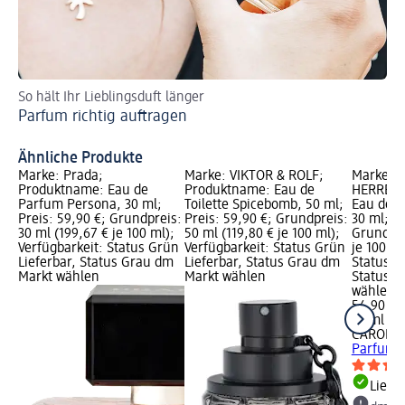
So hält Ihr Lieblingsduft länger
En
Parfum richtig auftragen
Na
Na
Ähnliche Produkte
Marke: Prada;
Marke: VIKTOR & ROLF;
Marke: 
Produktname: Eau de
Produktname: Eau de
HERRERA
Parfum Persona, 30 ml;
Toilette Spicebomb, 50 ml;
Eau de P
Preis: 59,90 €; Grundpreis:
Preis: 59,90 €; Grundpreis:
30 ml; Pr
30 ml (199,67 € je 100 ml);
50 ml (119,80 € je 100 ml);
Grundpre
Verfügbarkeit: Status Grün
Verfügbarkeit: Status Grün
je 100 ml
Lieferbar, Status Grau dm
Lieferbar, Status Grau dm
Status G
Markt wählen
Markt wählen
Status G
wählen
54,90 €
30 ml (18
CAROLIN
Parfum G
Liefe