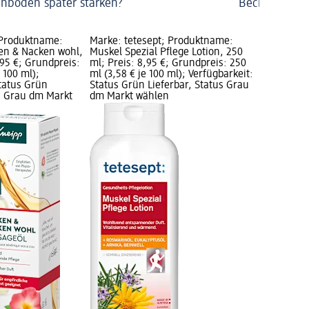
nboden später stärken?
Beckenbodent
 Produktname:
Marke: tetesept; Produktname:
en & Nacken wohl,
Muskel Spezial Pflege Lotion, 250
,95 €; Grundpreis:
ml; Preis: 8,95 €; Grundpreis: 250
 100 ml);
ml (3,58 € je 100 ml); Verfügbarkeit:
Status Grün
Status Grün Lieferbar, Status Grau
us Grau dm Markt
dm Markt wählen