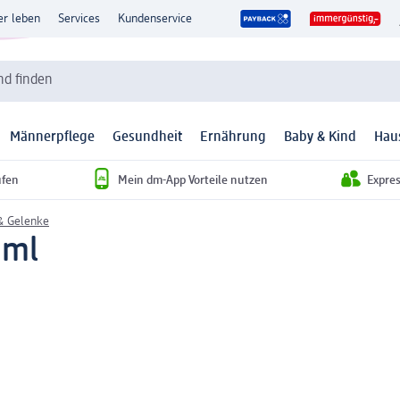
er leben
Services
Kundenservice
d finden
Männerpflege
Gesundheit
Ernährung
Baby & Kind
Hau
ufen
Mein dm-App Vorteile nutzen
Expre
& Gelenke
 ml