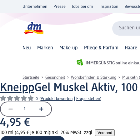
Unternehmen
Presse
Jobs bei dm
Inspiration
Bewusst
Suchen un
Neu
Marken
Make-up
Pflege & Parfum
Haare
IMMERGÜNSTIG online einka
Startseite
Gesundheit
Wohlbefinden & Stärkung
Muskeln 
Kneipp
Gel Muskel Aktiv, 100
0
(
Produkt bewerten
|
Frage stellen
)
4,95 €
100 ml (4,95 € je 100 ml)
inkl. 20% MwSt. zzgl.
Versand