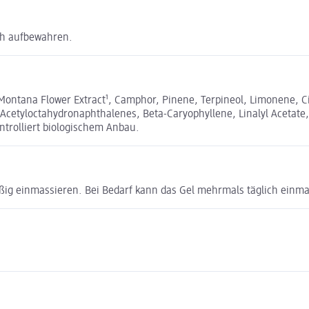
ch aufbewahren.
ntana Flower Extract¹, Camphor, Pinene, Terpineol, Limonene, Citr
 Acetyloctahydronaphthalenes, Beta-Caryophyllene, Linalyl Acetate,
ontrolliert biologischem Anbau.
ßig einmassieren. Bei Bedarf kann das Gel mehrmals täglich einma