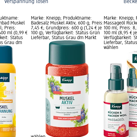
Verspannung lösen
Becke
duktname:
Marke: Kneipp; Produktname:
Marke: Kneipp;
mbad Muskel
Badesalz Muskel Aktiv, 600 g; Preis:
Massageöl Rück
; Preis:
7,45 €; Grundpreis: 600 g (1,24 € je
100 ml; Preis: 8
400 ml (0,99 €
100 g); Verfügbarkeit: Status Grün
100 ml (8,95 € je
keit: Status
Lieferbar, Status Grau dm Markt
Verfügbarkeit: 
tus Grau dm
Lieferbar, Stat
wählen
wählen