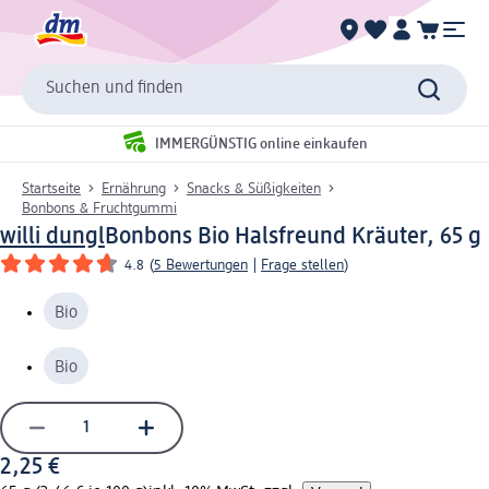
Suchen und finden
IMMERGÜNSTIG online einkaufen
Startseite
Ernährung
Snacks & Süßigkeiten
Bonbons & Fruchtgummi
willi dungl
Bonbons Bio Halsfreund Kräuter, 65 g
4.8
(
5 Bewertungen
|
Frage stellen
)
Bio
Bio
2,25 €