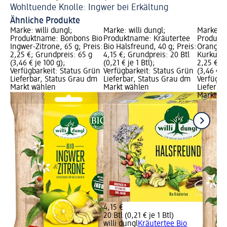
Wohltuende Knolle: Ingwer bei Erkältung
Ha
Ähnliche Produkte
Marke: willi dungl;
Marke: willi dungl;
Marke: wi
Produktname: Bonbons Bio
Produktname: Kräutertee
Produkt
Ingwer-Zitrone, 65 g; Preis:
Bio Halsfreund, 40 g; Preis:
Orange, 
2,25 €; Grundpreis: 65 g
4,15 €; Grundpreis: 20 Btl
Kurkuma,
(3,46 € je 100 g);
(0,21 € je 1 Btl);
2,25 €; 
Verfügbarkeit: Status Grün
Verfügbarkeit: Status Grün
(3,46 € j
Lieferbar, Status Grau dm
Lieferbar, Status Grau dm
Verfügba
Markt wählen
Markt wählen
Lieferba
Markt w
4,15 €
20 Btl (0,21 € je 1 Btl)
willi dungl
Kräutertee Bio