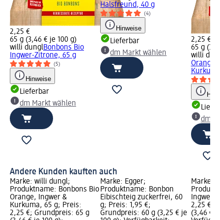
Halsfreund, 40 g
(4)
Hinweise
2,25 €
65 g (3,46 € je 100 g)
2,25 €
Lieferbar
willi dungl
Bonbons Bio
65 g (3,4
dm Markt wählen
Ingwer-Zitrone, 65 g
willi dun
Orange, 
(5)
Kurkuma
Hinweise
Lieferbar
Hinw
dm Markt wählen
Liefe
dm Ma
Andere Kunden kauften auch
Marke: willi dungl;
Marke: Egger;
Marke: wi
Produktname: Bonbons Bio
Produktname: Bonbon
Produkt
Orange, Ingwer &
Eibischteig zuckerfrei, 60
Ingwer-Zi
Kurkuma, 65 g; Preis:
g; Preis: 1,95 €;
2,25 €; 
2,25 €; Grundpreis: 65 g
Grundpreis: 60 g (3,25 € je
(3,46 € j