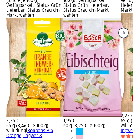
(3,46 € je 100 g);
100 g); Verfügbarkeit:
Verfügba
Verfügbarkeit: Status Grün
Status Grün Lieferbar,
Lieferba
Lieferbar, Status Grau dm
Status Grau dm Markt
Markt w
Markt wählen
wählen
2,25 €
2,25 €
1,95 €
65 g (3,4
65 g (3,46 € je 100 g)
60 g (3,25 € je 100 g)
willi dun
willi dungl
Bonbons Bio
Ingwer-Z
Orange, Ingwer &