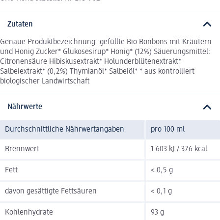
Zutaten
Genaue Produktbezeichnung: gefüllte Bio Bonbons mit Kräutern
und Honig Zucker* Glukosesirup* Honig* (12%) Säuerungsmittel:
Citronensäure Hibiskusextrakt* Holunderblütenextrakt*
Salbeiextrakt* (0,2%) Thymianöl* Salbeiöl* * aus kontrolliert
biologischer Landwirtschaft
Nährwerte
Durchschnittliche Nährwertangaben
pro 100 ml
Brennwert
1 603 kJ / 376 kcal
Fett
< 0,5 g
davon gesättigte Fettsäuren
< 0,1 g
Kohlenhydrate
93 g