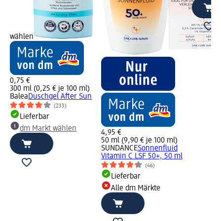
wählen
0,75 €
300 ml (0,25 € je 100 ml)
Balea
Duschgel After Sun
(233)
ay
Lieferbar
dm Markt wählen
4,95 €
50 ml (9,90 € je 100 ml)
SUNDANCE
Sonnenfluid
Vitamin C LSF 50+, 50 ml
(46)
Lieferbar
Alle dm Märkte