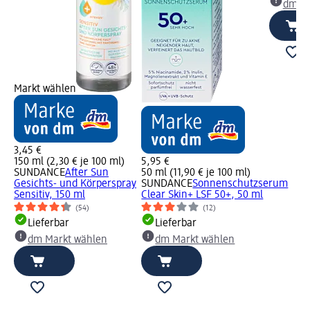
dm Ma
Markt wählen
3,45 €
150 ml (2,30 € je 100 ml)
5,95 €
SUNDANCE
After Sun
50 ml (11,90 € je 100 ml)
Gesichts- und Körperspray
SUNDANCE
Sonnenschutzserum
Sensitiv, 150 ml
Clear Skin+ LSF 50+, 50 ml
(54)
(12)
Lieferbar
Lieferbar
dm Markt wählen
dm Markt wählen