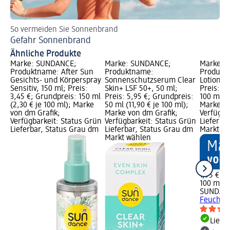
So vermeiden Sie Sonnenbrand
So
Gefahr Sonnenbrand
Di
Ähnliche Produkte
Marke: SUNDANCE;
Marke: SUNDANCE;
Marke: 
Produktname: After Sun
Produktname:
Produktn
Gesichts- und Körperspray
Sonnenschutzserum Clear
Lotion Fe
Sensitiv, 150 ml; Preis:
Skin+ LSF 50+, 50 ml;
Preis: 1,
3,45 €; Grundpreis: 150 ml
Preis: 5,95 €; Grundpreis:
100 ml (1
(2,30 € je 100 ml); Marke
50 ml (11,90 € je 100 ml);
Marke vo
von dm Grafik;
Marke von dm Grafik;
Verfügba
Verfügbarkeit: Status Grün
Verfügbarkeit: Status Grün
Lieferba
Lieferbar, Status Grau dm
Lieferbar, Status Grau dm
Markt w
Markt wählen
1,95 €
100 ml (1
SUNDAN
Feuchtig
Liefe