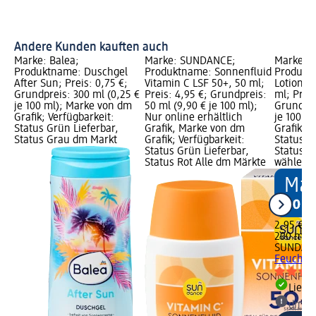
Andere Kunden kauften auch
Marke: Balea;
Marke: SUNDANCE;
Marke: 
Produktname: Duschgel
Produktname: Sonnenfluid
Produktn
ay
After Sun; Preis: 0,75 €;
Vitamin C LSF 50+, 50 ml;
Lotion F
Grundpreis: 300 ml (0,25 €
Preis: 4,95 €; Grundpreis:
ml; Preis
ml
je 100 ml); Marke von dm
50 ml (9,90 € je 100 ml);
Grundpre
Grafik; Verfügbarkeit:
Nur online erhältlich
je 100 m
Status Grün Lieferbar,
Grafik, Marke von dm
Grafik; V
rün
Status Grau dm Markt
Grafik; Verfügbarkeit:
Status G
dm
Status Grün Lieferbar,
Status G
Status Rot Alle dm Märkte
wählen
2,95 €
200 ml (1
SUNDAN
Feuchtig
Liefe
dm Ma