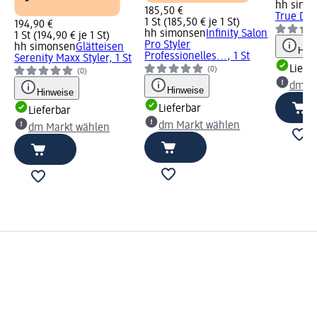
hh simo
185,50 €
True Divi
1 St (185,50 € je 1 St)
194,90 €
hh simonsen
Infinity Salon
1 St (194,90 € je 1 St)
Pro Styler
hh simonsen
Glätteisen
Hinw
Professionelles..., 1 St
Serenity Maxx Styler, 1 St
Liefe
(0)
(0)
dm Ma
Hinweise
Hinweise
Lieferbar
Lieferbar
dm Markt wählen
dm Markt wählen