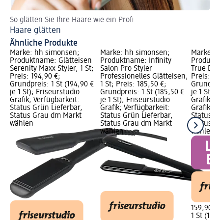
So glätten Sie Ihre Haare wie ein Profi
Pf
Haare glätten
Lo
Ähnliche Produkte
Marke: hh simonsen;
Marke: hh simonsen;
Marke: 
Produktname: Glätteisen
Produktname: Infinity
Produktn
Serenity Maxx Styler, 1 St;
Salon Pro Styler
True Divi
Preis: 194,90 €;
Professionelles Glätteisen,
Preis: 15
Grundpreis: 1 St (194,90 €
1 St; Preis: 185,50 €;
Grundprei
je 1 St); Friseurstudio
Grundpreis: 1 St (185,50 €
je 1 St);
Grafik; Verfügbarkeit:
je 1 St); Friseurstudio
Grafik, F
Status Grün Lieferbar,
Grafik; Verfügbarkeit:
Grafik; V
Status Grau dm Markt
Status Grün Lieferbar,
Status G
wählen
Status Grau dm Markt
Status G
wählen
wählen
159,90 €
1 St (159,