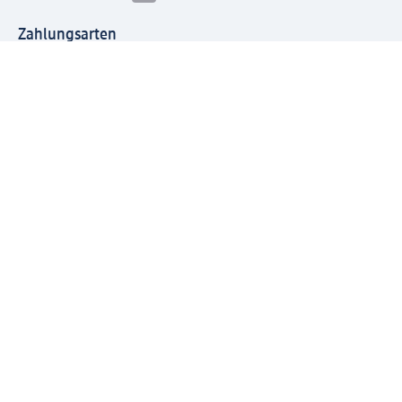
Zahlungsarten
Mit dm verbinden