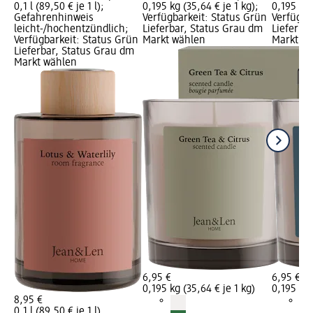
0,1 l (89,50 € je 1 l);
0,195 kg (35,64 € je 1 kg);
0,195 kg 
Gefahrenhinweis
Verfügbarkeit: Status Grün
Verfügba
leicht-/hochentzündlich;
Lieferbar, Status Grau dm
Lieferba
Verfügbarkeit: Status Grün
Markt wählen
Markt w
Lieferbar, Status Grau dm
Markt wählen
6,95 €
6,95 €
0,195 kg (35,64 € je 1 kg)
0,195 kg 
8,95 €
0,1 l (89,50 € je 1 l)