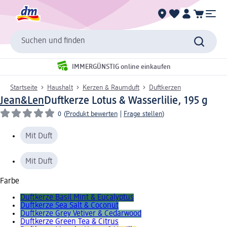
Suchen und finden
IMMERGÜNSTIG online einkaufen
Startseite
Haushalt
Kerzen & Raumduft
Duftkerzen
Jean&Len
Duftkerze Lotus & Wasserlilie, 195 g
0
(
Produkt bewerten
|
Frage stellen
)
Mit Duft
Mit Duft
Farbe
Duftkerze Basil Mint & Eucalyptus
Duftkerze Sea Salt & Coconut
Duftkerze Grey Vetiver & Cedarwood
Duftkerze Green Tea & Citrus