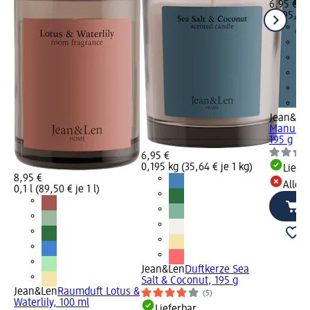
6,95 €
0,195 kg 
Jean&Le
Manuka H
195 g
6,95 €
0,195 kg (35,64 € je 1 kg)
Liefe
8,95 €
Alle 
0,1 l (89,50 € je 1 l)
Jean&Len
Duftkerze Sea
Salt & Coconut, 195 g
Jean&Len
Raumduft Lotus &
(5)
Waterlily, 100 ml
Lieferbar