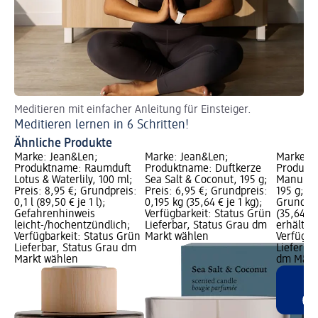
Meditieren mit einfacher Anleitung für Einsteiger.
Be
Meditieren lernen in 6 Schritten!
La
Ähnliche Produkte
Marke: Jean&Len;
Marke: Jean&Len;
Marke: J
Produktname: Raumduft
Produktname: Duftkerze
Produkt
Lotus & Waterlily, 100 ml;
Sea Salt & Coconut, 195 g;
Manuka H
Preis: 8,95 €; Grundpreis:
Preis: 6,95 €; Grundpreis:
195 g; Pr
0,1 l (89,50 € je 1 l);
0,195 kg (35,64 € je 1 kg);
Grundpre
Gefahrenhinweis
Verfügbarkeit: Status Grün
(35,64 € 
leicht-/hochentzündlich;
Lieferbar, Status Grau dm
erhältlic
Verfügbarkeit: Status Grün
Markt wählen
Verfügba
Lieferbar, Status Grau dm
Lieferbar
Markt wählen
dm Märk