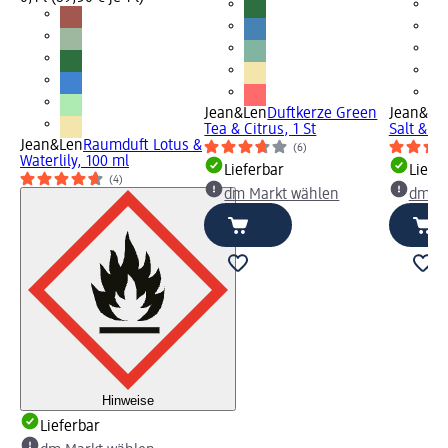
Jean&Len
Duftkerze Green
Jean&Le
Tea & Citrus, 1 St
Salt & C
Jean&Len
Raumduft Lotus &
(6)
Waterlily, 100 ml
Lieferbar
Liefe
(4)
dm Markt wählen
dm Ma
Hinweise
Lieferbar