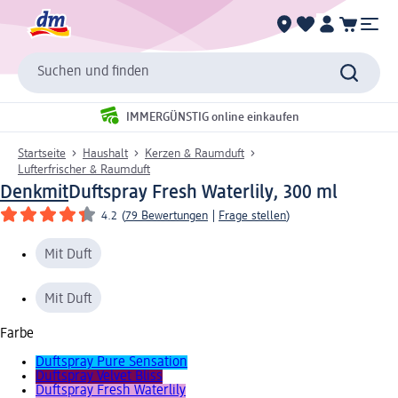
Suchen und finden
IMMERGÜNSTIG online einkaufen
Startseite
Haushalt
Kerzen & Raumduft
Lufterfrischer & Raumduft
Denkmit
Duftspray Fresh Waterlily, 300 ml
4.2
(
79 Bewertungen
|
Frage stellen
)
Mit Duft
Mit Duft
Farbe
Duftspray Pure Sensation
Duftspray Velvet Bliss
Duftspray Fresh Waterlily