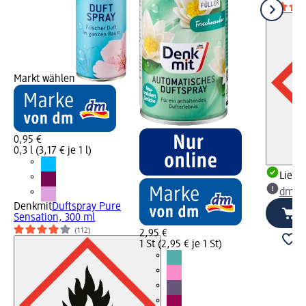
Markt wählen
0,95 €
0,3 l (3,17 € je 1 l)
Liefe
dm Ma
Denkmit
Duftspray Pure
Sensation, 300 ml
(112)
2,95 €
1 St (2,95 € je 1 St)