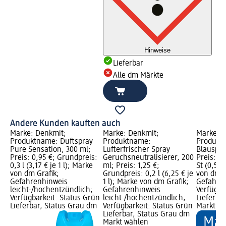
Hinweise
Lieferbar
Alle dm Märkte
Andere Kunden kauften auch
Marke: Denkmit;
Marke: Denkmit;
Marke: D
Produktname: Duftspray
Produktname:
Produkt
Pure Sensation, 300 ml;
Lufterfrischer Spray
Blauspüle
Preis: 0,95 €; Grundpreis:
Geruchsneutralisierer, 200
Preis: 1,
0,3 l (3,17 € je 1 l); Marke
ml; Preis: 1,25 €;
St (0,58 
von dm Grafik;
Grundpreis: 0,2 l (6,25 € je
von dm G
Gefahrenhinweis
1 l); Marke von dm Grafik;
Gefahren
leicht-/hochentzündlich;
Gefahrenhinweis
Verfügba
Verfügbarkeit: Status Grün
leicht-/hochentzündlich;
Lieferba
Lieferbar, Status Grau dm
Verfügbarkeit: Status Grün
Markt w
Lieferbar, Status Grau dm
Markt wählen