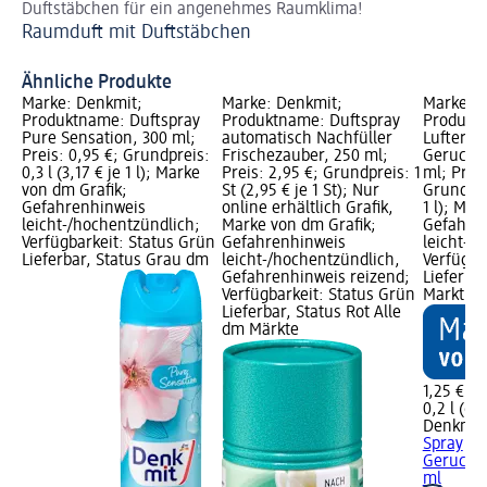
Duftstäbchen für ein angenehmes Raumklima!
Ve
Raumduft mit Duftstäbchen
Di
Ähnliche Produkte
Marke: Denkmit;
Marke: Denkmit;
Marke: D
Produktname: Duftspray
Produktname: Duftspray
Produkt
Pure Sensation, 300 ml;
automatisch Nachfüller
Lufterfr
Preis: 0,95 €; Grundpreis:
Frischezauber, 250 ml;
Geruchsn
0,3 l (3,17 € je 1 l); Marke
Preis: 2,95 €; Grundpreis: 1
ml; Preis
von dm Grafik;
St (2,95 € je 1 St); Nur
Grundprei
Gefahrenhinweis
online erhältlich Grafik,
1 l); Mar
leicht-/hochentzündlich;
Marke von dm Grafik;
Gefahre
Verfügbarkeit: Status Grün
Gefahrenhinweis
leicht-/
Lieferbar, Status Grau dm
leicht-/hochentzündlich,
Verfügba
Gefahrenhinweis reizend;
Lieferba
Verfügbarkeit: Status Grün
Markt w
Lieferbar, Status Rot Alle
dm Märkte
1,25 €
0,2 l (6,2
Denkmit
Spray
Geruchsn
ml