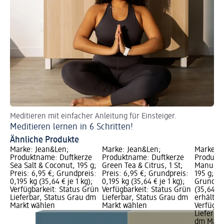
Meditieren mit einfacher Anleitung für Einsteiger.
Be
Meditieren lernen in 6 Schritten!
La
Ähnliche Produkte
Marke: Jean&Len;
Marke: Jean&Len;
Marke: J
Produktname: Duftkerze
Produktname: Duftkerze
Produkt
Sea Salt & Coconut, 195 g;
Green Tea & Citrus, 1 St;
Manuka H
Preis: 6,95 €; Grundpreis:
Preis: 6,95 €; Grundpreis:
195 g; Pr
0,195 kg (35,64 € je 1 kg);
0,195 kg (35,64 € je 1 kg);
Grundpre
Verfügbarkeit: Status Grün
Verfügbarkeit: Status Grün
(35,64 € 
Lieferbar, Status Grau dm
Lieferbar, Status Grau dm
erhältlic
Markt wählen
Markt wählen
Verfügba
Lieferbar
dm Märk