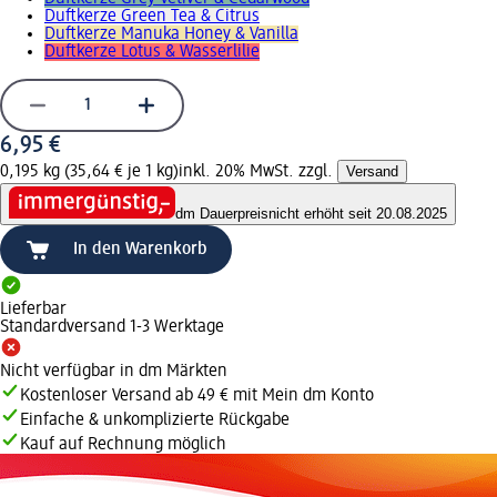
Duftkerze Green Tea & Citrus
Duftkerze Manuka Honey & Vanilla
Duftkerze Lotus & Wasserlilie
6,95 €
0,195 kg (35,64 € je 1 kg)
inkl. 20% MwSt. zzgl.
Versand
dm Dauerpreis
nicht erhöht seit 20.08.2025
In den Warenkorb
Lieferbar
Standardversand 1-3 Werktage
Nicht verfügbar in dm Märkten
Kostenloser Versand ab 49 € mit Mein dm Konto
Einfache & unkomplizierte Rückgabe
Kauf auf Rechnung möglich