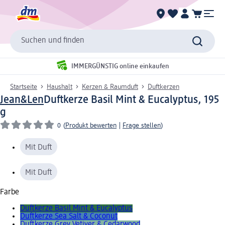
Suchen und finden
IMMERGÜNSTIG online einkaufen
Startseite
Haushalt
Kerzen & Raumduft
Duftkerzen
Jean&Len
Duftkerze Basil Mint & Eucalyptus, 195
g
0
(
Produkt bewerten
|
Frage stellen
)
Mit Duft
Mit Duft
Farbe
Duftkerze Basil Mint & Eucalyptus
Duftkerze Sea Salt & Coconut
Duftkerze Grey Vetiver & Cedarwood