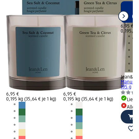
6,95 €
0,195 kg 
Jean&Le
Manuka H
195 g
6,95 €
6,95 €
0,195 kg (35,64 € je 1 kg)
0,195 kg (35,64 € je 1 kg)
Liefe
Alle 