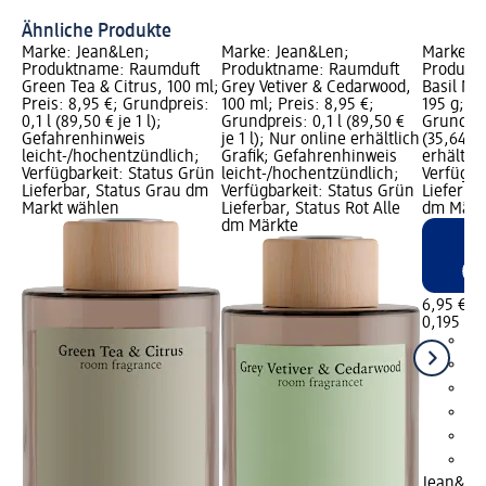
Ähnliche Produkte
Marke: Jean&Len;
Marke: Jean&Len;
Marke: J
Produktname: Raumduft
Produktname: Raumduft
Produkt
Green Tea & Citrus, 100 ml;
Grey Vetiver & Cedarwood,
Basil Mi
Preis: 8,95 €; Grundpreis:
100 ml; Preis: 8,95 €;
195 g; Pr
0,1 l (89,50 € je 1 l);
Grundpreis: 0,1 l (89,50 €
Grundpre
Gefahrenhinweis
je 1 l); Nur online erhältlich
(35,64 € 
leicht-/hochentzündlich;
Grafik; Gefahrenhinweis
erhältlic
Verfügbarkeit: Status Grün
leicht-/hochentzündlich;
Verfügba
Lieferbar, Status Grau dm
Verfügbarkeit: Status Grün
Lieferbar
Markt wählen
Lieferbar, Status Rot Alle
dm Märk
dm Märkte
6,95 €
0,195 kg 
Jean&Le