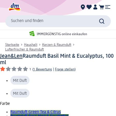
Suchen und finden
IMMERGÜNSTIG online einkaufen
Startseite
Haushalt
Kerzen & Raumduft
Lufterfrischer & Raumduft
Jean&Len
Raumduft Basil Mint & Eucalyptus, 100
ml
1
(
1 Bewertung
|
Frage stellen
)
Mit Duft
Mit Duft
Farbe
Raumduft Green Tea & Citrus