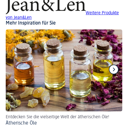
Weitere Produkte
von Jean&Len
Mehr Inspiration für Sie
Entdecken Sie die vielseitige Welt der ätherischen Öle!
Ve
Ätherische Öle
Di