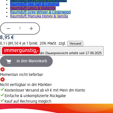
Raumduft Basil Mint & Eucalyptus
Raumduft Sea Salt & Coconut
Raumduft Lotus & Waterlily
Raumduft Grey Vetiver & Cedarwood
Raumduft Manuka Honey & Vanilla
8,95 €
0,1 l (89,50 € je 1 l)
inkl. 20% MwSt. zzgl.
Versand
dm Dauerpreis
nicht erhöht seit 17.09.2025
In den Warenkorb
Momentan nicht lieferbar
Nicht verfügbar in dm Märkten
Kostenloser Versand ab 49 € mit Mein dm Konto
Einfache & unkomplizierte Rückgabe
Kauf auf Rechnung möglich