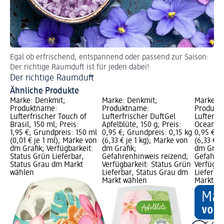
Egal ob erfrischend, entspannend oder passend zur Saison:
Ve
Der richtige Raumduft ist für jeden dabei!
Di
Der richtige Raumduft
Ähnliche Produkte
Marke: Denkmit;
Marke: Denkmit;
Marke: D
Produktname:
Produktname:
Produkt
Lufterfrischer Touch of
Lufterfrischer DuftGel
Lufterfr
Brasil, 150 ml; Preis:
Apfelblüte, 150 g; Preis:
Ocean Fr
1,95 €; Grundpreis: 150 ml
0,95 €; Grundpreis: 0,15 kg
0,95 €; 
(0,01 € je 1 ml); Marke von
(6,33 € je 1 kg); Marke von
(6,33 € j
dm Grafik; Verfügbarkeit:
dm Grafik;
dm Grafi
Status Grün Lieferbar,
Gefahrenhinweis reizend;
Gefahren
Status Grau dm Markt
Verfügbarkeit: Status Grün
Verfügba
wählen
Lieferbar, Status Grau dm
Lieferba
Markt wählen
Markt w