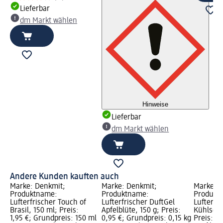
Lieferbar
dm Markt wählen
Hinweise
Lieferbar
dm Markt wählen
Andere Kunden kauften auch
Marke: Denkmit;
Marke: Denkmit;
Marke: D
Produktname:
Produktname:
Produkt
Lufterfrischer Touch of
Lufterfrischer DuftGel
Lufterfri
Brasil, 150 ml; Preis:
Apfelblüte, 150 g; Preis:
Kühlschr
1,95 €; Grundpreis: 150 ml
0,95 €; Grundpreis: 0,15 kg
Preis: 1