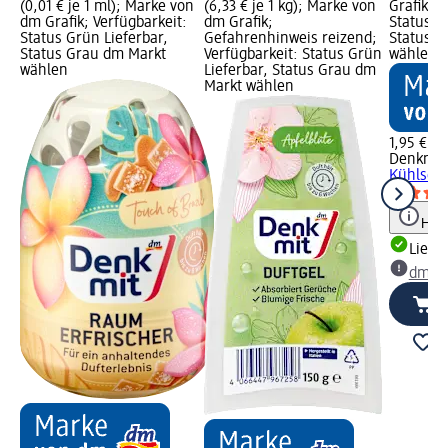
(0,01 € je 1 ml); Marke von
(6,33 € je 1 kg); Marke von
Grafik; V
dm Grafik; Verfügbarkeit:
dm Grafik;
Status G
Status Grün Lieferbar,
Gefahrenhinweis reizend;
Status G
Status Grau dm Markt
Verfügbarkeit: Status Grün
wählen
wählen
Lieferbar, Status Grau dm
Markt wählen
1,95 €
Denkmit
Kühlschr
Hinw
Liefe
dm Ma