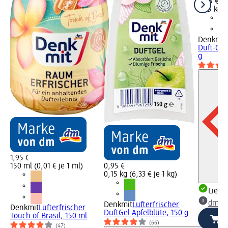
0,95 €
0,15 kg (
Denkmit
Duft-Gel
g
1,95 €
150 ml (0,01 € je 1 ml)
0,95 €
0,15 kg (6,33 € je 1 kg)
Liefe
dm Ma
Denkmit
Lufterfrischer
Denkmit
Lufterfrischer
DuftGel Apfelblüte, 150 g
Touch of Brasil, 150 ml
(66)
(47)