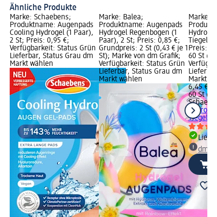
Ähnliche Produkte
Marke: Schaebens;
Marke: Balea;
Marke: 
Produktname: Augenpads
Produktname: Augenpads
Produkt
Cooling Hydrogel (1 Paar),
Hydrogel Regenbogen (1
Hydrogel
2 St; Preis: 0,95 €;
Paar), 2 St; Preis: 0,85 €;
Tiegel (3
Verfügbarkeit: Status Grün
Grundpreis: 2 St (0,43 € je 1
Preis: 6
Lieferbar, Status Grau dm
St); Marke von dm Grafik;
60 St (0,1
Markt wählen
Verfügbarkeit: Status Grün
Verfügba
Lieferbar, Status Grau dm
Lieferba
Markt wählen
Markt w
6,45 €
60 St (0,1
Schaebe
Hydrogel
Tiegel (3
Liefe
dm Ma