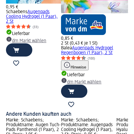
0,95 €
Schaebens
Augenpads
Cooling Hydrogel (1 Paar),
2 St
(33)
Lieferbar
0,85 €
dm Markt wählen
2 St (0,43 € je 1 St)
Balea
Augenpads Hydrogel
Regenbogen (1 Paar), 2 St
(100)
Hinweise
Lieferbar
dm Markt wählen
Andere Kunden kauften auch
Marke: Schaebens;
Marke: Schaebens;
Marke: G
Produktname: Augen Tuch-
Produktname: Augenpads
Produkt
Pads Panthenol (1 Paar), 2
Cooling Hydrogel (1 Paar),
Hyaluron 