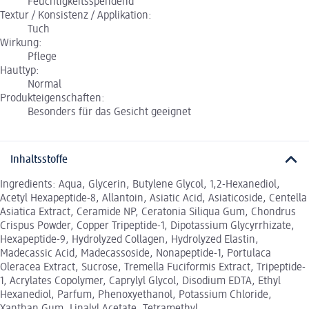
Feuchtigkeitsspendend
Textur / Konsistenz / Applikation:
Tuch
Wirkung:
Pflege
Hauttyp:
Normal
Produkteigenschaften:
Besonders für das Gesicht geeignet
Inhaltsstoffe
Ingredients: Aqua, Glycerin, Butylene Glycol, 1,2-Hexanediol,
Acetyl Hexapeptide-8, Allantoin, Asiatic Acid, Asiaticoside, Centella
Asiatica Extract, Ceramide NP, Ceratonia Siliqua Gum, Chondrus
Crispus Powder, Copper Tripeptide-1, Dipotassium Glycyrrhizate,
Hexapeptide-9, Hydrolyzed Collagen, Hydrolyzed Elastin,
Madecassic Acid, Madecassoside, Nonapeptide-1, Portulaca
Oleracea Extract, Sucrose, Tremella Fuciformis Extract, Tripeptide-
1, Acrylates Copolymer, Caprylyl Glycol, Disodium EDTA, Ethyl
Hexanediol, Parfum, Phenoxyethanol, Potassium Chloride,
Xanthan Gum, Linalyl Acetate, Tetramethyl