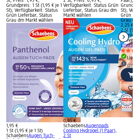
St; Preis: 1,95 €;
2 St; Preis: 0,95 €;
Paar), 2 
Grundpreis: 1 St (1,95 € je 1
Verfügbarkeit: Status Grün
Grundprei
St); Verfügbarkeit: Status
Lieferbar, Status Grau dm
St); Verf
Grün Lieferbar, Status
Markt wählen
Grün Lie
Grau dm Markt wählen
Grau dm
2,25 €
2 St (1,13
Garnier 
Active
Au
Cryo Jell
Liefe
dm Ma
0,95 €
1,95 €
Schaebens
Augenpads
1 St (1,95 € je 1 St)
Cooling Hydrogel (1 Paar),
Schaebens
Augen Tuch-
2 St