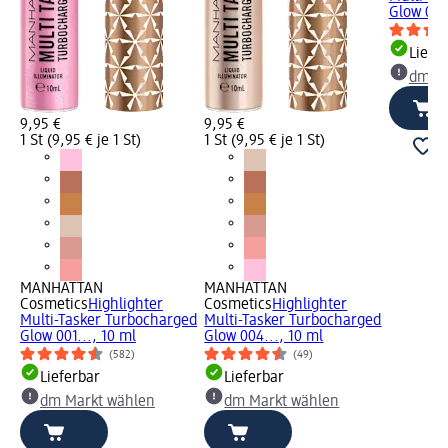
Glow 009
Liefe
dm Ma
9,95 €
9,95 €
1 St (9,95 € je 1 St)
1 St (9,95 € je 1 St)
MANHATTAN
MANHATTAN
Cosmetics
Highlighter
Cosmetics
Highlighter
Multi-Tasker Turbocharged
Multi-Tasker Turbocharged
Glow 001..., 10 ml
Glow 004..., 10 ml
(582)
(49)
Lieferbar
Lieferbar
dm Markt wählen
dm Markt wählen