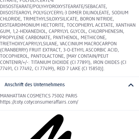
CITRATE, POLYGLYCERYL-4
DIISOSTEARATE/POLYHYDROXYSTEARATE/SEBACATE,
DIISOSTEAROYL POLYGLYCERYL-3 DIMER DILINOLEATE, SODIUM
CHLORIDE, TRIMETHYLSILOXYSILICATE, BORON NITRIDE,
DISTEARDIMONIUM HECTORITE, TOCOPHERYL ACETATE, XANTHAN
GUM, 1,2-HEXANEDIOL, CAPRYLYL GLYCOL, CHLORPHENESIN,
PROPYLENE CARBONATE, PANTHENOL, METHICONE,
TRIETHOXYCAPRYLYLSILANE, VACCINIUM MACROCARPON
(CRANBERRY) FRUIT EXTRACT, 3-O-ETHYL ASCORBIC ACID,
TOCOPHEROL, PANTOLACTONE, [MAY CONTAIN/PEUT
CONTENIR/+/-: TITANIUM DIOXIDE (CI 77891), IRON OXIDES (CI
77491, CI 77492, CI 77499), RED 7 LAKE (CI 15850)].
Anschrift des Unternehmens
MANHATTAN COSMETICS 75002 PARIS
https://coty.cotyconsumeraffairs.com/