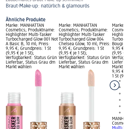
Braut-Make-up: natürlich & glamourös
Ge
au
Ähnliche Produkte
Marke: MANHATTAN
Marke: MANHATTAN
Marke: 
Cosmetics; Produktname:
Cosmetics; Produktname:
Cosmeti
Highlighter Multi-Tasker
Highlighter Multi-Tasker
Highligh
Turbocharged Glow 001 Not
Turbocharged Glow 004
Turboch
A Basic B, 10 ml; Preis:
Chelsea Glow, 10 ml; Preis:
Bougie Gi
9,95 €; Grundpreis: 1 St
9,95 €; Grundpreis: 1 St
9,95 €; G
(9,95 € je 1 St);
(9,95 € je 1 St);
(9,95 € je
Verfügbarkeit: Status Grün
Verfügbarkeit: Status Grün
Verfügba
Lieferbar, Status Grau dm
Lieferbar, Status Grau dm
Lieferba
Markt wählen
Markt wählen
Markt w
9,95 €
1 St (9,95
MANHAT
Cosmeti
Multi-Ta