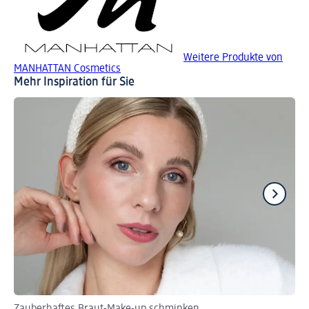
Weitere Produkte von
MANHATTAN Cosmetics
Mehr Inspiration für Sie
Zauberhaftes Braut-Make-up schminken
Je