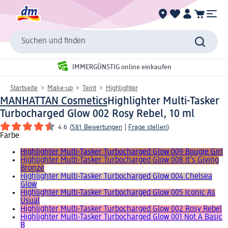
Suchen und finden
IMMERGÜNSTIG online einkaufen
Startseite
Make-up
Teint
Highlighter
MANHATTAN Cosmetics
Highlighter Multi-Tasker
Turbocharged Glow 002 Rosy Rebel, 10 ml
4.6
(
581 Bewertungen
|
Frage stellen
)
Farbe
Highlighter Multi-Tasker Turbocharged Glow 009 Bougie Girl
Highlighter Multi-Tasker Turbocharged Glow 008 It’s Giving
Bronze
Highlighter Multi-Tasker Turbocharged Glow 004 Chelsea
Glow
Highlighter Multi-Tasker Turbocharged Glow 005 Iconic As
Usual
Highlighter Multi-Tasker Turbocharged Glow 002 Rosy Rebel
Highlighter Multi-Tasker Turbocharged Glow 001 Not A Basic
B