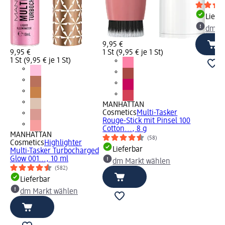
Liefe
dm Ma
9,95 €
9,95 €
1 St (9,95 € je 1 St)
1 St (9,95 € je 1 St)
MANHATTAN
Cosmetics
Multi-Tasker
Rouge-Stick mit Pinsel 100
Cotton..., 8 g
MANHATTAN
(58)
Cosmetics
Highlighter
Lieferbar
Multi-Tasker Turbocharged
Glow 001..., 10 ml
dm Markt wählen
(582)
Lieferbar
dm Markt wählen