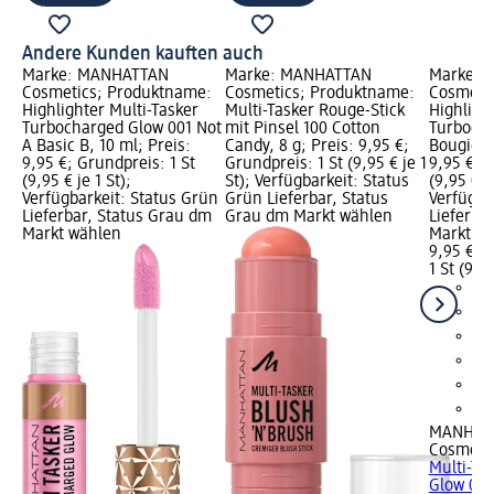
Andere Kunden kauften auch
Marke: MANHATTAN
Marke: MANHATTAN
Marke: 
Cosmetics; Produktname:
Cosmetics; Produktname:
Cosmeti
Highlighter Multi-Tasker
Multi-Tasker Rouge-Stick
Highligh
Turbocharged Glow 001 Not
mit Pinsel 100 Cotton
Turboch
A Basic B, 10 ml; Preis:
Candy, 8 g; Preis: 9,95 €;
Bougie Gi
9,95 €; Grundpreis: 1 St
Grundpreis: 1 St (9,95 € je 1
9,95 €; G
(9,95 € je 1 St);
St); Verfügbarkeit: Status
(9,95 € je
Verfügbarkeit: Status Grün
Grün Lieferbar, Status
Verfügba
Lieferbar, Status Grau dm
Grau dm Markt wählen
Lieferba
Markt wählen
Markt w
9,95 €
1 St (9,95
MANHAT
Cosmeti
Multi-Ta
Glow 009