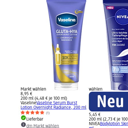
Markt wählen
wählen
8,95 €
200 ml (4,48 € je 100 ml)
ta-Hya
Vaseline
Vaseline Serum Burst
Lotion Overnight Radiance, 200 ml
(1)
5,45 €
Lieferbar
200 ml (2,73 € je 100
NIVEA
Bodylotion Ski
dm Markt wählen