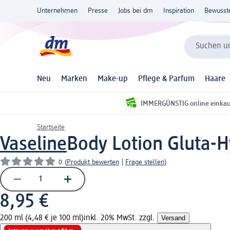
Unternehmen
Presse
Jobs bei dm
Inspiration
Bewusst
Suchen un
Neu
Marken
Make-up
Pflege & Parfum
Haare
IMMERGÜNSTIG online einka
Startseite
Vaseline
Body Lotion Gluta-
0
(
Produkt bewerten
|
Frage stellen
)
8,95 €
200 ml (4,48 € je 100 ml)
inkl. 20% MwSt. zzgl.
Versand