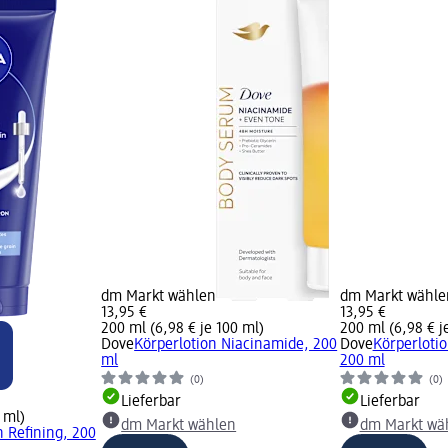
dm Markt wählen
dm Markt wähle
13,95 €
13,95 €
200 ml (6,98 € je 100 ml)
200 ml (6,98 € j
Dove
Körperlotion Niacinamide, 200
Dove
Körperloti
ml
200 ml
(0)
(0)
Lieferbar
Lieferbar
 ml)
dm Markt wählen
dm Markt wä
n Refining, 200