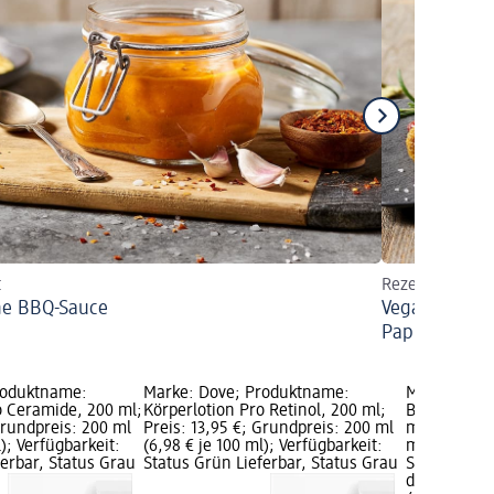
t
Rezept
ne BBQ-Sauce
Vegane „Ceva
Paprika
roduktname:
Marke: Dove; Produktname:
Marke: Mix
o Ceramide, 200 ml;
Körperlotion Pro Retinol, 200 ml;
Bodylotion 
Grundpreis: 200 ml
Preis: 13,95 €; Grundpreis: 200 ml
ml; Preis: 
l); Verfügbarkeit:
(6,98 € je 100 ml); Verfügbarkeit:
ml (1,70 € j
ferbar, Status Grau
Status Grün Lieferbar, Status Grau
Status Grün
dm Markt w