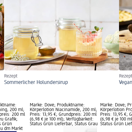
Rezept
Rezep
Sommerlicher Holundersirup
Vega
uktname:
Marke: Dove; Produktname:
Marke: Dove; P
ning, 200 ml;
Körperlotion Niacinamide, 200 ml;
Körperlotion Pr
preis: 200 ml
Preis: 13,95 €; Grundpreis: 200 ml
Preis: 13,95 €; 
eu Grafik;
(6,98 € je 100 ml); Verfügbarkeit:
(6,98 € je 100 m
s Grün
Status Grün Lieferbar, Status Grau
Status Grün Lie
rau dm Markt