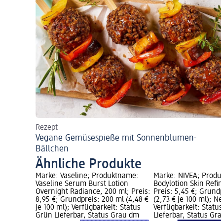
Rezept
Vegane Gemüsespieße mit Sonnenblumen-
Bällchen
Ähnliche Produkte
tname:
Marke: Vaseline; Produktname:
Marke: NIVEA; Prod
awless
Vaseline Serum Burst Lotion
Bodylotion Skin Refi
 €;
Overnight Radiance, 200 ml; Preis:
Preis: 5,45 €; Grund
 € je 100
8,95 €; Grundpreis: 200 ml (4,48 €
(2,73 € je 100 ml); N
us Grün
je 100 ml); Verfügbarkeit: Status
Verfügbarkeit: Statu
m Markt
Grün Lieferbar, Status Grau dm
Lieferbar, Status G