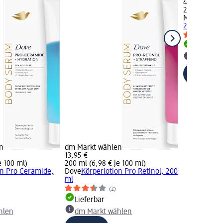
4,25 €
250 ml (1,70
Mixa
Bodylot
250 ml
Lieferba
dm Mark
n
dm Markt wählen
13,95 €
e 100 ml)
200 ml (6,98 € je 100 ml)
on Pro Ceramide,
Dove
Körperlotion Pro Retinol, 200
ml
(2)
Lieferbar
hlen
dm Markt wählen