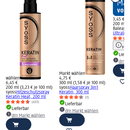
3,45 €
200 ml (1
Balea
Hit
Ultraligh
Hinw
Liefe
dm Ma
Markt wählen
wählen
4,75 €
6,45 €
300 ml (1,58 € je 100 ml)
200 ml (3,23 € je 100 ml)
syoss
Haarspray 3in1
syoss
Hitzeschutzspray
Keratin, 300 ml
Keratin Heat, 200 ml
(3)
(433)
Lieferbar
Lieferbar
dm Markt wählen
dm Markt wählen