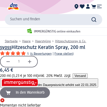
Suchen und finden
IMMERGÜNSTIG online einkaufen
Startseite
Haare
Haarstyling
Hitzeschutzspray & Co.
syoss
Hitzeschutz Keratin Spray, 200 ml
5
(
4 Bewertungen
|
Frage stellen
)
6,45 €
200 ml (3,23 € je 100 ml)
inkl. 20% MwSt. zzgl.
Versand
dm Dauerpreis
nicht erhöht seit 22.01.2025
In den Warenkorb
Momentan nicht lieferbar