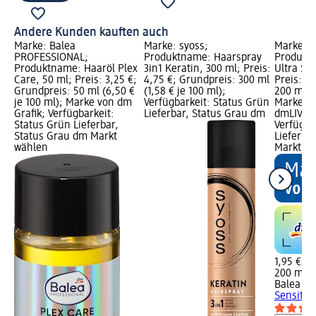
Andere Kunden kauften auch
Marke: Balea
Marke: syoss;
Marke: B
PROFESSIONAL;
Produktname: Haarspray
Produktn
Produktname: Haaröl Plex
3in1 Keratin, 300 ml; Preis:
Ultra Sen
Care, 50 ml; Preis: 3,25 €;
4,75 €; Grundpreis: 300 ml
Preis: 1,
Grundpreis: 50 ml (6,50 €
(1,58 € je 100 ml);
200 ml (0
je 100 ml); Marke von dm
Verfügbarkeit: Status Grün
Marke vo
Grafik; Verfügbarkeit:
Lieferbar, Status Grau dm
dmLIVE G
Status Grün Lieferbar,
Verfügba
Status Grau dm Markt
Lieferba
wählen
Markt w
1,95 €
200 ml (0
Balea m
Sensitiv