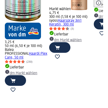
Hinw
Markt wählen
Liefe
4,75 €
300 ml (1,58 € je 100 ml)
dm Ma
syoss
Haarspray 3in1
Keratin, 300 ml
(3)
Lieferbar
dm Markt wählen
3,25 €
50 ml (6,50 € je 100 ml)
Balea
PROFESSIONAL
Haaröl Plex
Care, 50 ml
(230)
Lieferbar
dm Markt wählen