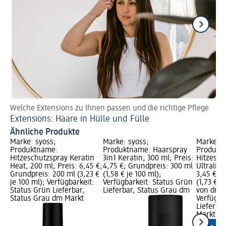
Welche Extensions zu Ihnen passen und die richtige Pflege
So
Extensions: Haare in Hülle und Fülle
Fr
Ähnliche Produkte
Marke: syoss;
Marke: syoss;
Marke: B
Produktname:
Produktname: Haarspray
Produkt
Hitzeschutzspray Keratin
3in1 Keratin, 300 ml; Preis:
Hitzesch
Heat, 200 ml; Preis: 6,45 €;
4,75 €; Grundpreis: 300 ml
Ultraligh
Grundpreis: 200 ml (3,23 €
(1,58 € je 100 ml);
3,45 €; 
je 100 ml); Verfügbarkeit:
Verfügbarkeit: Status Grün
(1,73 € j
Status Grün Lieferbar,
Lieferbar, Status Grau dm
von dm G
Status Grau dm Markt
Verfügba
Lieferba
Markt w