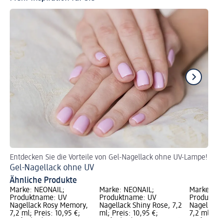
Entdecken Sie die Vorteile von Gel-Nagellack ohne UV-Lampe!
De
Gel-Nagellack ohne UV
Ca
Ähnliche Produkte
Marke: NÉONAIL;
Marke: NÉONAIL;
Marke: 
Produktname: UV
Produktname: UV
Produkt
Nagellack Rosy Memory,
Nagellack Shiny Rose, 7,2
Nagellac
7,2 ml; Preis: 10,95 €;
ml; Preis: 10,95 €;
7,2 ml; P