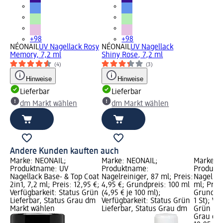
+98
+98
NÉONAIL
UV Nagellack Rosy
NÉONAIL
UV Nagellack
Memory, 7,2 ml
Shiny Rose, 7,2 ml
(4)
(3)
Hinweise
Hinweise
Lieferbar
Lieferbar
dm Markt wählen
dm Markt wählen
Andere Kunden kauften auch
Marke: NÉONAIL;
Marke: NÉONAIL;
Marke: 
Produktname: UV
Produktname:
Produkt
Nagellack Base- & Top Coat
Nagelreiniger, 87 ml; Preis:
Nagellac
2in1, 7,2 ml; Preis: 12,95 €;
4,95 €; Grundpreis: 100 ml
ml; Preis
Verfügbarkeit: Status Grün
(4,95 € je 100 ml);
Grundprei
Lieferbar, Status Grau dm
Verfügbarkeit: Status Grün
1 St); Ve
Markt wählen
Lieferbar, Status Grau dm
Grün Lie
Grau dm