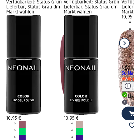
Verfügbarkeit: Status Grün
Verfügbarkeit: Status Grün
Verfügba
Lieferbar, Status Grau dm
Lieferbar, Status Grau dm
Lieferba
Markt wählen
Markt wählen
Markt w
10,95 €
+9
NÉONAIL
So Natur
Hinw
Liefe
dm Ma
10,95 €
10,95 €