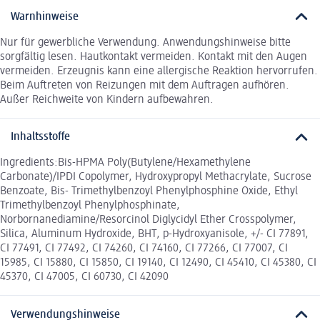
Warnhinweise
Nur für gewerbliche Verwendung. Anwendungshinweise bitte
sorgfältig lesen. Hautkontakt vermeiden. Kontakt mit den Augen
vermeiden. Erzeugnis kann eine allergische Reaktion hervorrufen.
Beim Auftreten von Reizungen mit dem Auftragen aufhören.
Außer Reichweite von Kindern aufbewahren.
Inhaltsstoffe
Ingredients:Bis-HPMA Poly(Butylene/Hexamethylene
Carbonate)/IPDI Copolymer, Hydroxypropyl Methacrylate, Sucrose
Benzoate, Bis- Trimethylbenzoyl Phenylphosphine Oxide, Ethyl
Trimethylbenzoyl Phenylphosphinate,
Norbornanediamine/Resorcinol Diglycidyl Ether Crosspolymer,
Silica, Aluminum Hydroxide, BHT, p-Hydroxyanisole, +/- CI 77891,
CI 77491, CI 77492, CI 74260, CI 74160, CI 77266, CI 77007, CI
15985, CI 15880, CI 15850, CI 19140, CI 12490, CI 45410, CI 45380, CI
45370, CI 47005, CI 60730, CI 42090
Verwendungshinweise