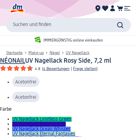
Suchen und finden
IMMERGÜNSTIG online einkaufen
Startseite
Make-up
Nägel
UV Nagellack
NÉONAIL
UV Nagellack Rosy Side, 7,2 ml
4.8
(
4 Bewertungen
|
Frage stellen
)
Acetonfrei
Acetonfrei
Farbe
UV Nagellack Limitless Green
UV Nagellack Bold Horizon
UV Nagellack Ocean Whisper
UV Nagellack Eternal Fantasies