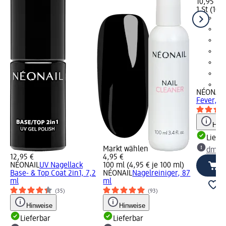
10,95 €
1 St (10,9
+9
NÉONAIL
Fever, 7
Hinw
Liefe
Markt wählen
dm Ma
12,95 €
4,95 €
NÉONAIL
UV Nagellack
100 ml (4,95 € je 100 ml)
Base- & Top Coat 2in1, 7,2
NÉONAIL
Nagelreiniger, 87
ml
ml
(35)
(93)
Hinweise
Hinweise
Lieferbar
Lieferbar