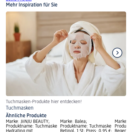
Mehr Inspiration für Sie
Tuchmasken-Produkte hier entdecken!
Di
Tuchmasken
Be
Ähnliche Produkte
Marke: JiiNJU BEAUTY;
Marke: Balea;
Marke: Se
Produktname: Tuchmaske
Produktname: Tuchmaske
Produkt
Hydrating mit
Retinol, 1 St; Preis: 0,95 €;
Regener