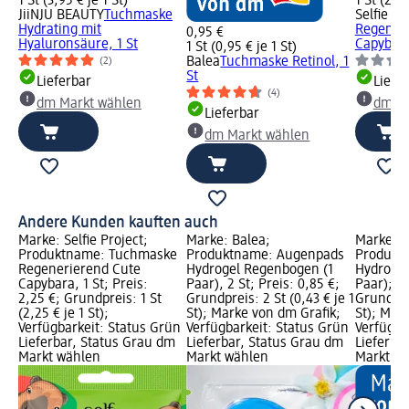
1 St (3,95 € je 1 St)
1 St (2,25
JiiNJU BEAUTY
Tuchmaske
Selfie Pr
Hydrating mit
Regener
0,95 €
Hyaluronsäure, 1 St
Capybara
1 St (0,95 € je 1 St)
Balea
Tuchmaske Retinol, 1
(2)
St
Lieferbar
Liefe
(4)
dm Markt wählen
dm Ma
Lieferbar
dm Markt wählen
Andere Kunden kauften auch
Marke: Selfie Project;
Marke: Balea;
Marke: B
Produktname: Tuchmaske
Produktname: Augenpads
Produkt
Regenerierend Cute
Hydrogel Regenbogen (1
Hydrogel 
Capybara, 1 St; Preis:
Paar), 2 St; Preis: 0,85 €;
Paar); Pr
2,25 €; Grundpreis: 1 St
Grundpreis: 2 St (0,43 € je 1
Grundprei
(2,25 € je 1 St);
St); Marke von dm Grafik;
St); Mar
Verfügbarkeit: Status Grün
Verfügbarkeit: Status Grün
Verfügba
Lieferbar, Status Grau dm
Lieferbar, Status Grau dm
Lieferba
Markt wählen
Markt wählen
Markt w