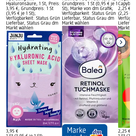
Hyaluronsäure, 1 St; Preis:
Grundpreis: 1 St (0,95 € je 1
Capybara,
3,95 €; Grundpreis: 1 St
St); Marke von dm Grafik;
2,25 €; G
(3,95 € je 1 St);
Verfügbarkeit: Status Grün
(2,25 € je
Verfügbarkeit: Status Grün
Lieferbar, Status Grau dm
Verfügba
Lieferbar, Status Grau dm
Markt wählen
Lieferba
Markt wählen
Markt w
3,95 €
2,25 €