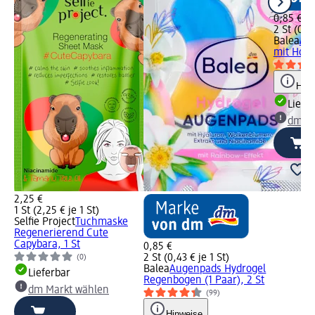
0,85 €
2 St (0,43
Balea
Au
mit Holo-
Hinw
Liefe
dm Ma
2,25 €
1 St (2,25 € je 1 St)
Selfie Project
Tuchmaske
Regenerierend Cute
Capybara, 1 St
0,85 €
2 St (0,43 € je 1 St)
(0)
Balea
Augenpads Hydrogel
Lieferbar
Regenbogen (1 Paar), 2 St
dm Markt wählen
(99)
Hinweise