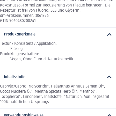
kühlendes Aroma und kann aufgrund seiner Plaque-reduzierende
Kokosnussöl-Formel zur Reduzierung von Plaque beitragen. Die
Rezeptur ist frei von Fluorid, SLS und Glycerin.
dm-Artikelnummer: 3061356
GTIN 5060480200241
Produktmerkmale
Textur / Konsistenz / Applikation:
Flüssig
Produkteigenschaften:
Vegan, Ohne Fluorid, Naturkosmetik
Inhaltsstoffe
Caprylic/Capric Triglyceride^, Helianthus Annuus Samen Öl^,
Cocos Nucifera Öl^, Mentha Spicata Herb Öl^, Menthol^,
Tocopherol^, Limonene^, Inaltstoffe: ^Natürlich. Von insgesamt
100% natürlichen Ursprungs.
Verwendungshinweise