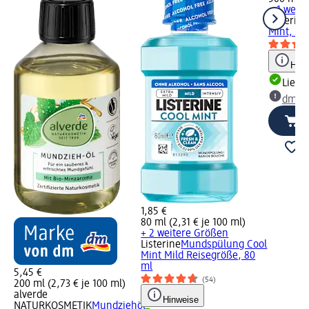
+ 1 weit
Listerine
Mint, 50
Hinw
Liefe
dm Ma
1,85 €
80 ml (2,31 € je 100 ml)
+ 2 weitere Größen
Listerine
Mundspülung Cool
Mint Mild Reisegröße, 80
ml
5,45 €
(54)
200 ml (2,73 € je 100 ml)
alverde
Hinweise
NATURKOSMETIK
Mundziehöl