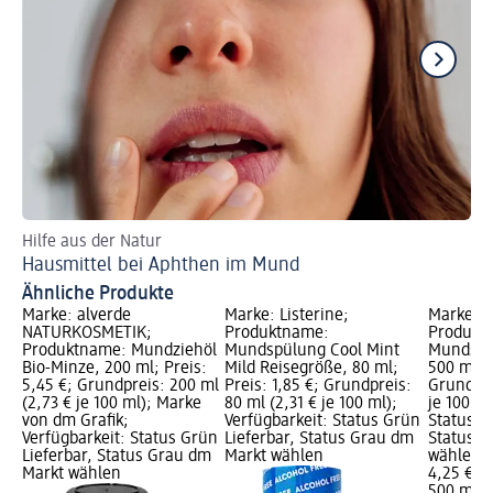
Hilfe aus der Natur
Ka
Hausmittel bei Aphthen im Mund
Ka
Ähnliche Produkte
Marke: alverde
Marke: Listerine;
Marke: L
NATURKOSMETIK;
Produktname:
Produkt
Produktname: Mundziehöl
Mundspülung Cool Mint
Mundspü
Bio-Minze, 200 ml; Preis:
Mild Reisegröße, 80 ml;
500 ml; P
5,45 €; Grundpreis: 200 ml
Preis: 1,85 €; Grundpreis:
Grundpre
(2,73 € je 100 ml); Marke
80 ml (2,31 € je 100 ml);
je 100 ml
von dm Grafik;
Verfügbarkeit: Status Grün
Status G
Verfügbarkeit: Status Grün
Lieferbar, Status Grau dm
Status G
Lieferbar, Status Grau dm
Markt wählen
wählen
Markt wählen
4,25 €
500 ml (0