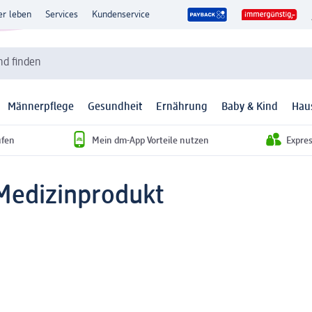
er leben
Services
Kundenservice
d finden
Männerpflege
Gesundheit
Ernährung
Baby & Kind
Hau
ufen
Mein dm-App Vorteile nutzen
Expre
Medizinprodukt