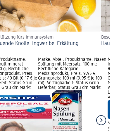
stützung fürs Immunsystem
Beschwerden ki
uende Knolle: Ingwer bei Erkältung
Hausmittel fü
Produktname:
Marke: Abtei; Produktname: Nasen
Marke: Mivo
ultimineral
Spülung mit Meersalz, 100 ml;
Inhalations
0 g; Rechtliche
Rechtliche Kategorie:
Rechtliche 
inprodukt; Preis:
Medizinprodukt; Preis: 9,95 €;
Medizinprod
s: 40 Btl (0,17 € je
Grundpreis: 100 ml (9,95 € je 100
Grundpreis: 
rkeit: Status Grün
ml); Verfügbarkeit: Status Grün
Marke von d
us Grau dm Markt
Lieferbar, Status Grau dm Markt
Verfügbarke
Lieferbar, 
wählen
5,95 €
30 St (0,20 €