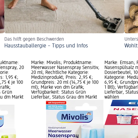
Das hilft gegen Beschwerden
Unter
Hausstauballergie – Tipps und Infos
Wohlt
duktname:
Marke: Mivolis; Produktname:
Marke: Emsan; 
enspray, 20
Meerwasser Nasenspray Sensitiv,
Nasenspülsalz m
orie:
20 ml; Rechtliche Kategorie:
Dosierbeutel, 10
s: 1,95 €;
Medizinprodukt; Preis: 2,95 €;
Kategorie: Mediz
,75 € je 100
Grundpreis: 20 ml (14,75 € je 100
6,95 €; Grundprei
rafik;
ml); Marke von dm Grafik;
1 Btl); Verfügba
s Grün
Verfügbarkeit: Status Grün
Lieferbar, Stat
rau dm Markt
Lieferbar, Status Grau dm Markt
wählen