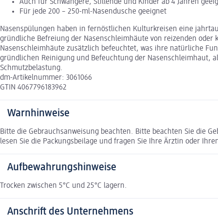
Auch für Schwangere, Stillende und Kinder ab 4 Jahren geei
Für jede 200 – 250-ml-Nasendusche geeignet
Nasenspülungen haben in fernöstlichen Kulturkreisen eine jahrtau
gründliche Befreiung der Nasenschleimhäute von reizenden oder k
Nasenschleimhäute zusätzlich befeuchtet, was ihre natürliche Fu
gründlichen Reinigung und Befeuchtung der Nasenschleimhaut, al
Schmutzbelastung.
dm-Artikelnummer: 3061066
GTIN 4067796183962
Warnhinweise
Bitte die Gebrauchsanweisung beachten. Bitte beachten Sie die G
lesen Sie die Packungsbeilage und fragen Sie Ihre Ärztin oder Ihren
Aufbewahrungshinweise
Trocken zwischen 5°C und 25°C lagern.
Anschrift des Unternehmens