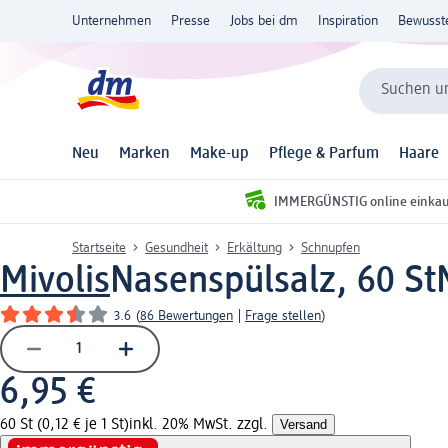
Unternehmen
Presse
Jobs bei dm
Inspiration
Bewusst
Suchen un
Neu
Marken
Make-up
Pflege & Parfum
Haare
IMMERGÜNSTIG online einka
Startseite
Gesundheit
Erkältung
Schnupfen
Mivolis
Nasenspülsalz, 60 St
3.6
(
86 Bewertungen
|
Frage stellen
)
6,95 €
60 St (0,12 € je 1 St)
inkl. 20% MwSt. zzgl.
Versand