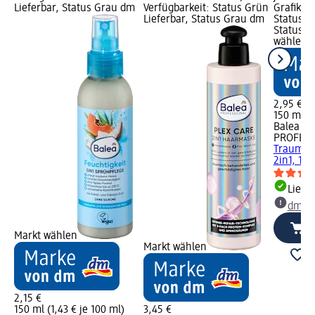
Lieferbar, Status Grau dm
Verfügbarkeit: Status Grün
Grafik; V
Lieferbar, Status Grau dm
Status G
Status G
wählen
2,95 €
150 ml (1
Balea
PROFESS
Traumloc
2in1, 150
Liefe
dm Ma
Markt wählen
Markt wählen
2,15 €
150 ml (1,43 € je 100 ml)
3,45 €