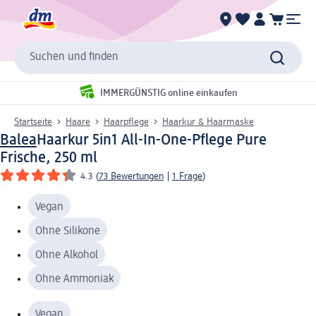
Suchen und finden
IMMERGÜNSTIG online einkaufen
Startseite
Haare
Haarpflege
Haarkur & Haarmaske
Balea
Haarkur 5in1 All-In-One-Pflege Pure
Frische, 250 ml
4.3
(
73 Bewertungen
|
1 Frage
)
Vegan
Ohne Silikone
Ohne Alkohol
Ohne Ammoniak
Vegan