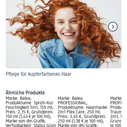
Pflege für kupferfarbenes Haar
Pf
Ähnliche Produkte
Marke: Balea;
Marke: Balea
Marke: B
Produktname: Sprüh-Kur
PROFESSIONAL;
PROFESS
Feuchtigkeit 5in1, 150 ml;
Produktname: Haarmaske
Produkt
Preis: 2,15 €; Grundpreis:
2in1 Plex Care, 250 ml;
Traumloc
150 ml (1,43 € je 100 ml);
Preis: 3,45 €; Grundpreis:
2in1, 150
Marke von dm Grafik;
250 ml (1,38 € je 100 ml);
Grundpre
Verfügbarkeit: Status Grün
Marke von dm Grafik;
je 100 m