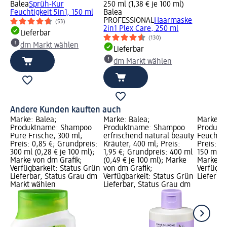
Balea
Sprüh-Kur
250 ml (1,38 € je 100 ml)
Feuchtigkeit 5in1, 150 ml
Balea
PROFESSIONAL
Haarmaske
(53)
2in1 Plex Care, 250 ml
Lieferbar
(130)
dm Markt wählen
Lieferbar
dm Markt wählen
Andere Kunden kauften auch
Marke: Balea;
Marke: Balea;
Marke: B
Produktname: Shampoo
Produktname: Shampoo
Produkt
Pure Frische, 300 ml;
erfrischend natural beauty
Feuchtigk
Preis: 0,85 €; Grundpreis:
Kräuter, 400 ml; Preis:
Preis: 2,
300 ml (0,28 € je 100 ml);
1,95 €; Grundpreis: 400 ml
150 ml (1
Marke von dm Grafik;
(0,49 € je 100 ml); Marke
Marke vo
Verfügbarkeit: Status Grün
von dm Grafik;
Verfügba
Lieferbar, Status Grau dm
Verfügbarkeit: Status Grün
Lieferba
Markt wählen
Lieferbar, Status Grau dm