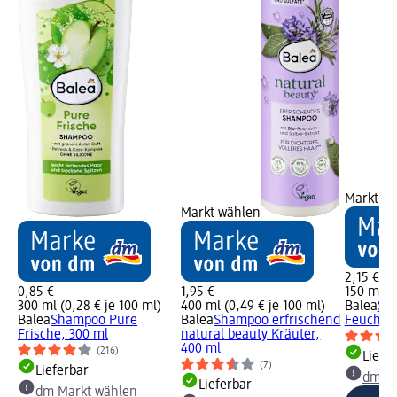
Markt w
Markt wählen
2,15 €
0,85 €
1,95 €
150 ml (1
300 ml (0,28 € je 100 ml)
400 ml (0,49 € je 100 ml)
Balea
Sp
Balea
Shampoo Pure
Balea
Shampoo erfrischend
Feuchtigk
Frische, 300 ml
natural beauty Kräuter,
400 ml
(216)
Liefe
(7)
Lieferbar
dm Ma
Lieferbar
dm Markt wählen